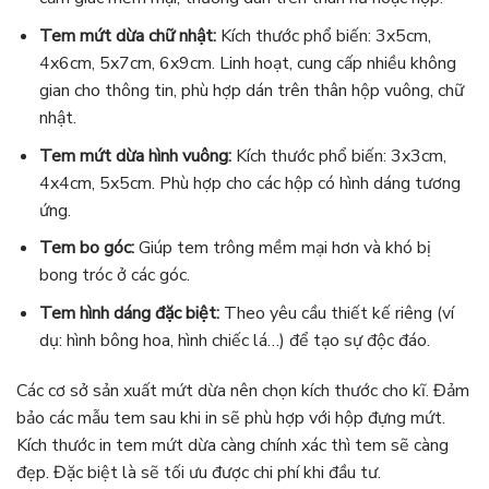
Tem mứt dừa chữ nhật:
Kích thước phổ biến: 3x5cm,
4x6cm, 5x7cm, 6x9cm. Linh hoạt, cung cấp nhiều không
gian cho thông tin, phù hợp dán trên thân hộp vuông, chữ
nhật.
Tem mứt dừa hình vuông:
Kích thước phổ biến: 3x3cm,
4x4cm, 5x5cm. Phù hợp cho các hộp có hình dáng tương
ứng.
Tem bo góc:
Giúp tem trông mềm mại hơn và khó bị
bong tróc ở các góc.
Tem hình dáng đặc biệt:
Theo yêu cầu thiết kế riêng (ví
dụ: hình bông hoa, hình chiếc lá…) để tạo sự độc đáo.
Các cơ sở sản xuất mứt dừa nên chọn kích thước cho kĩ. Đảm
bảo các mẫu tem sau khi in sẽ phù hợp với hộp đựng mứt.
Kích thước in tem mứt dừa càng chính xác thì tem sẽ càng
đẹp. Đặc biệt là sẽ tối ưu được chi phí khi đầu tư.