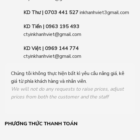
KD Thư | 0703 441 527
inkhanhviet3gmail.com
KD Tiến | 0963 195 493
ctyinkhanhviet@gmail.com
KD Việt | 0969 144 774
ctyinkhanhviet@gmail.com
Chúng tôi không thực hiện bất kì yêu cầu nâng giá, kê
giá từ phía khách hàng và nhân viên.
We will not do any requests to raise prices, adjust
prices from both the customer and the staff
PHƯƠNG THỨC THANH TOÁN