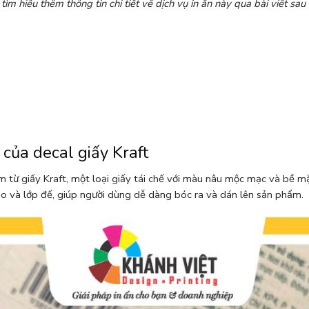
tìm hiểu thêm thông tin chi tiết về dịch vụ in ấn này qua bài viết sau
 của decal giấy Kraft
m từ giấy Kraft, một loại giấy tái chế với màu nâu mộc mạc và bề 
eo và lớp đế, giúp người dùng dễ dàng bóc ra và dán lên sản phẩm.