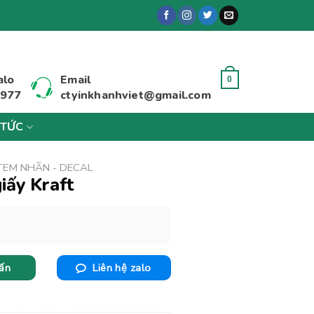
alo
Email
0
 977
ctyinkhanhviet@gmail.com
 TỨC
 TEM NHÃN - DECAL
giấy Kraft
vấn
Liên hệ zalo