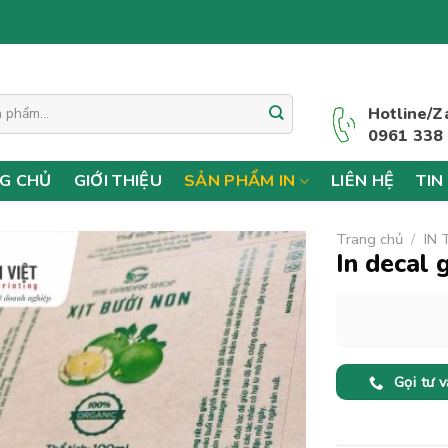
Hotline/Z
0961 338
G CHỦ
GIỚI THIỆU
SẢN PHẨM IN
LIÊN HỆ
TIN
Trang chủ
/
IN
In decal 
Gọi tư 