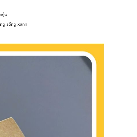
hiệp
ường sống xanh