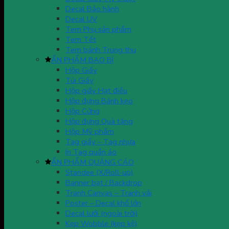
Decal Bảo hành
Decal UV
Tem Phụ sản phẩm
Tem Tết
Tem bánh Trung thu
ẤN PHẨM BAO BÌ
Hộp Giấy
Túi Giấy
Hộp giấy Hạt điều
Hộp đựng Bánh kẹo
Hộp Cứng
Hộp đựng Quà tặng
Hộp Mỹ phẩm
Tag giấy – Tag nhựa
In Tag quần áo
ẤN PHẨM QUẢNG CÁO
Standee (X/Roll-up)
Banner bạt / Backdrop
Tranh Canvas – Tranh vải
Poster – Decal khổ lớn
Decal lưới (ngoài trời)
Kẹp Wobble (kẹp kệ)