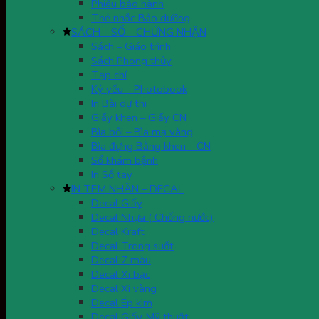
Phiếu bảo hành
Thẻ nhắc Bảo dưỡng
SÁCH – SỔ – CHỨNG NHẬN
Sách – Giáo trình
Sách Phong thủy
Tạp chí
Kỷ yếu – Photobook
In Bài dự thi
Giấy khen – Giấy CN
Bìa bồi – Bìa mạ vàng
Bìa đựng Bằng khen – CN
Sổ khám bệnh
In Sổ tay
IN TEM NHÃN – DECAL
Decal Giấy
Decal Nhựa ( Chống nước)
Decal Kraft
Decal Trong suốt
Decal 7 màu
Decal Xi bạc
Decal Xi vàng
Decal Ép kim
Decal Giấy Mỹ thuật