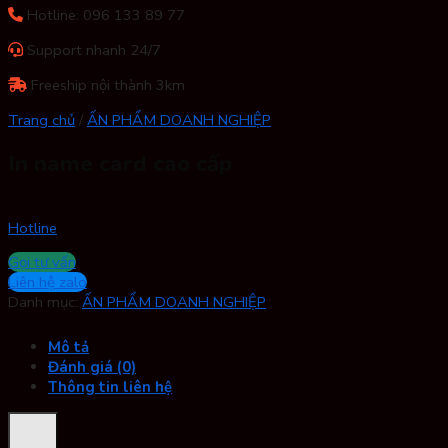
Hotline: 096 133 89 77
Support nhanh 24/7
Freeship nội thành 3km
Trang chủ
/
ẤN PHẨM DOANH NGHIỆP
In name card cao cấp
Hotline
Gọi tư vấn
Liên hệ zalo
Danh mục:
ẤN PHẨM DOANH NGHIỆP
Mô tả
Đánh giá (0)
Thông tin liên hệ