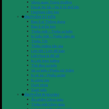
Vòng quay Trúng thưởng
Decal Xe tải – Xe ô tô khổ lớn
Hashtag cầm tay
ẤN PHẨM SỰ KIỆN
Bao lì xì Thông dụng
Bao lì xì Ép kim
Thiệp mời – Thiệp sự kiện
In Giấy mời – Thiệp cảm ơn
Thiệp Tết
Thiệp mừng tân gia
Lịch tết / Lịch để bàn
Lịch Hoa lá đế gỗ
In Lịch treo tường
Thẻ đeo sự kiện
Vé sự kiện / Phiếu rút thăm
In vé xe – Phiếu ordel
In vòng tay
Quạt nhựa
Quạt giấy
ẤN PHẨM IN NHANH
Ấn phẩm Công giáo
Thiệp mời Công giáo