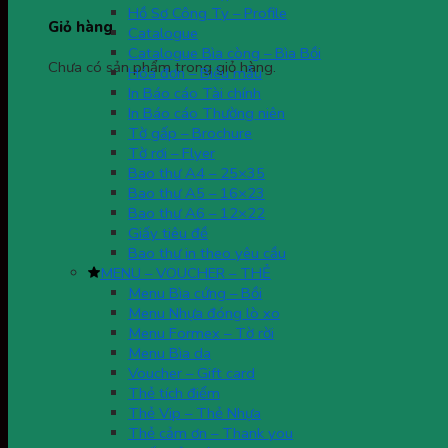
Hồ Sơ Công Ty – Profile
Giỏ hàng
Catalogue
Catalogue Bìa còng – Bìa Bồi
Chưa có sản phẩm trong giỏ hàng.
Hóa đơn – Biểu mẫu
In Báo cáo Tài chính
In Báo cáo Thường niên
Tờ gấp – Brochure
Tờ rơi – Flyer
Bao thư A4 – 25×35
Bao thư A5 – 16×23
Bao thư A6 – 12×22
Giấy tiêu đề
Bao thư in theo yêu cầu
MENU – VOUCHER – THẺ
Menu Bìa cứng – Bồi
Menu Nhựa đóng lò xo
Menu Formex – Tờ rời
Menu Bìa da
Voucher – Gift card
Thẻ tích điểm
Thẻ Vip – Thẻ Nhựa
Thẻ cảm ơn – Thank you