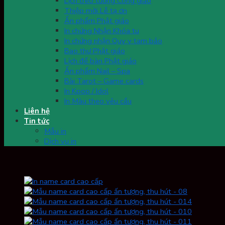
Lịch treo tường Công giáo
Thiệp mời Lễ tạ ơn
Ấn phẩm Phật giáo
In chứng Nhận Khóa tu
In chứng nhận Quy y tam bảo
Bao thư Phật giáo
Lịch để bàn Phật giáo
Ấn phẩm Nail – Spa
Bài Tarot – Game cards
In Kpop / Idol
In Màu theo yêu cầu
Liên hệ
Tin tức
Mẫu in
Dịch vụ in