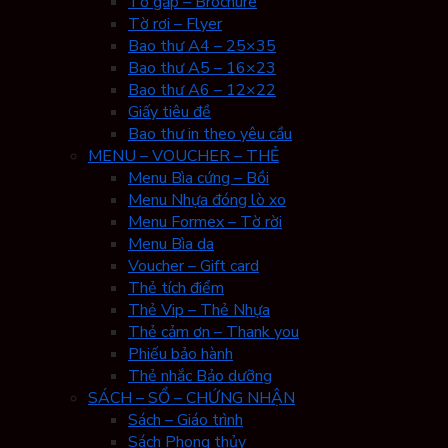
Tờ gấp – Brochure
Tờ rơi – Flyer
Bao thư A4 – 25×35
Bao thư A5 – 16×23
Bao thư A6 – 12×22
Giấy tiêu đề
Bao thư in theo yêu cầu
MENU – VOUCHER – THẺ
Menu Bìa cứng – Bồi
Menu Nhựa đóng lò xo
Menu Formex – Tờ rời
Menu Bìa da
Voucher – Gift card
Thẻ tích điểm
Thẻ Vip – Thẻ Nhựa
Thẻ cảm ơn – Thank you
Phiếu bảo hành
Thẻ nhắc Bảo dưỡng
SÁCH – SỔ – CHỨNG NHẬN
Sách – Giáo trình
Sách Phong thủy