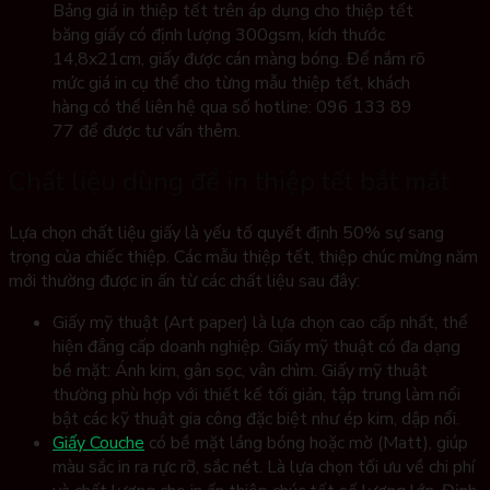
Bảng giá in thiệp tết trên áp dụng cho thiệp tết
băng giấy có định lượng 300gsm, kích thước
14,8x21cm, giấy được cán màng bóng. Để nắm rõ
mức giá in cụ thể cho từng mẫu thiệp tết, khách
hàng có thể liên hệ qua số hotline: 096 133 89
77 để được tư vấn thêm.
Chất liệu dùng để in thiệp tết bắt mắt
Lựa chọn chất liệu giấy là yếu tố quyết định 50% sự sang
trọng của chiếc thiệp. Các mẫu thiệp tết, thiệp chúc mừng năm
mới thường được in ấn từ các chất liệu sau đây:
Giấy mỹ thuật (Art paper) là lựa chọn cao cấp nhất, thể
hiện đẳng cấp doanh nghiệp. Giấy mỹ thuật có đa dạng
bề mặt: Ánh kim, gân sọc, vân chìm. Giấy mỹ thuật
thường phù hợp với thiết kế tối giản, tập trung làm nổi
bật các kỹ thuật gia công đặc biệt như ép kim, dập nổi.
Giấy Couche
có bề mặt láng bóng hoặc mờ (Matt), giúp
màu sắc in ra rực rỡ, sắc nét. Là lựa chọn tối ưu về chi phí