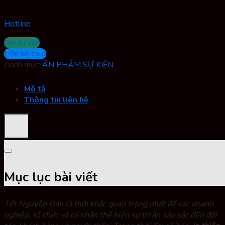
Hotline
Gọi tư vấn
Liên hệ zalo
Danh mục:
ẤN PHẨM SỰ KIỆN
Mô tả
Thông tin liên hệ
Mục lục bài viết
Tết Nguyên Đán là thời khắc quan trọng nhất để các doanh
nghiệp, tổ chức và cá nhân thể hiện sự tri ân sâu sắc đến đối