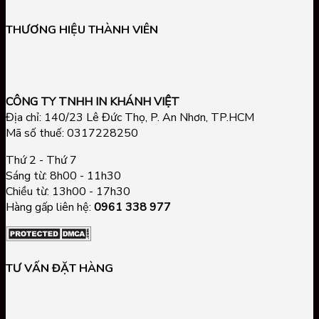
Nhãn
Chống
Cầu
Xi
Doanh
Decal
Hàng
TPHCM
Bạc
Nghiệp
THƯƠNG HIỆU THÀNH VIÊN
Chống
Giả
Giá
Theo
Nước
RẺ,
Yêu
TpHCM,
In
Cầu
Sticker
Nhanh
Tại
CÔNG TY TNHH IN KHÁNH VIỆT
GIÁ
Lấy
TPHCM
Địa chỉ: 140/23 Lê Đức Thọ, P. An Nhơn, TP.HCM
RẺ
Liền
Mã số thuế: 0317228250
Thứ 2 - Thứ 7
Sáng từ: 8h00 - 11h30
Chiều từ: 13h00 - 17h30
Hàng gấp liên hệ:
0961 338 977
TƯ VẤN ĐẶT HÀNG