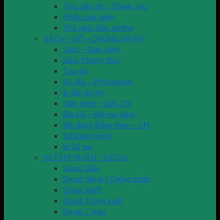
Thẻ cảm ơn – Thank you
Phiếu bảo hành
Thẻ nhắc Bảo dưỡng
SÁCH – SỔ – CHỨNG NHẬN
Sách – Giáo trình
Sách Phong thủy
Tạp chí
Kỷ yếu – Photobook
In Bài dự thi
Giấy khen – Giấy CN
Bìa bồi – Bìa mạ vàng
Bìa đựng Bằng khen – CN
Sổ khám bệnh
In Sổ tay
IN TEM NHÃN – DECAL
Decal Giấy
Decal Nhựa ( Chống nước)
Decal Kraft
Decal Trong suốt
Decal 7 màu