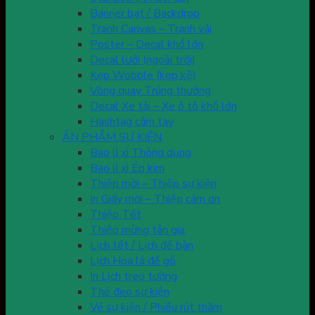
Banner bạt / Backdrop
Tranh Canvas – Tranh vải
Poster – Decal khổ lớn
Decal lưới (ngoài trời)
Kẹp Wobble (kẹp kệ)
Vòng quay Trúng thưởng
Decal Xe tải – Xe ô tô khổ lớn
Hashtag cầm tay
ẤN PHẨM SỰ KIỆN
Bao lì xì Thông dụng
Bao lì xì Ép kim
Thiệp mời – Thiệp sự kiện
In Giấy mời – Thiệp cảm ơn
Thiệp Tết
Thiệp mừng tân gia
Lịch tết / Lịch để bàn
Lịch Hoa lá đế gỗ
In Lịch treo tường
Thẻ đeo sự kiện
Vé sự kiện / Phiếu rút thăm