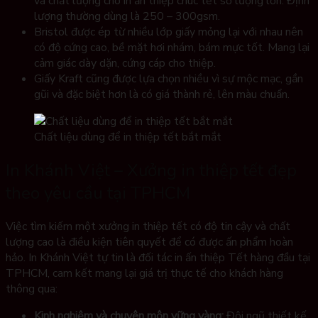
và chất lượng cho in ấn thiệp chúc tết số lượng lớn. Định
lượng thường dùng là 250 – 300gsm.
Bristol được ép từ nhiều lớp giấy mỏng lại với nhau nên
có độ cứng cao, bề mặt hơi nhám, bám mực tốt. Mang lại
cảm giác dày dặn, cứng cáp cho thiệp.
Giấy Kraft cũng được lựa chọn nhiều vì sự mộc mạc, gần
gũi và đặc biệt hơn là có giá thành rẻ, lên màu chuẩn.
Chất liệu dùng để in thiệp tết bắt mắt
In Khánh Việt – Xưởng in thiệp tết đẹp
theo yêu cầu tại TPHCM
Việc tìm kiếm một xưởng in thiệp tết có độ tin cậy và chất
lượng cao là điều kiện tiên quyết để có được ấn phẩm hoàn
hảo. In Khánh Việt tự tin là đối tác in ấn thiệp Tết hàng đầu tại
TPHCM, cam kết mang lại giá trị thực tế cho khách hàng
thông qua:
Kinh nghiệm và chuyên môn vững vàng:
Đội ngũ thiết kế