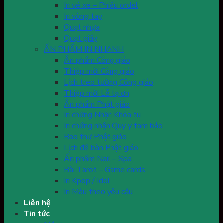
In vé xe – Phiếu ordel
In vòng tay
Quạt nhựa
Quạt giấy
ẤN PHẨM IN NHANH
Ấn phẩm Công giáo
Thiệp mời Công giáo
Lịch treo tường Công giáo
Thiệp mời Lễ tạ ơn
Ấn phẩm Phật giáo
In chứng Nhận Khóa tu
In chứng nhận Quy y tam bảo
Bao thư Phật giáo
Lịch để bàn Phật giáo
Ấn phẩm Nail – Spa
Bài Tarot – Game cards
In Kpop / Idol
In Màu theo yêu cầu
Liên hệ
Tin tức