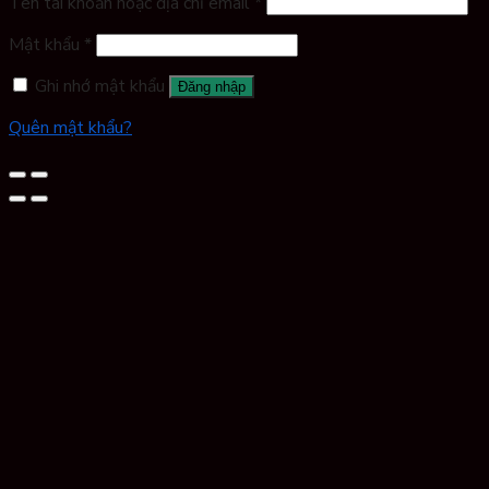
Tên tài khoản hoặc địa chỉ email
*
Mật khẩu
*
Ghi nhớ mật khẩu
Đăng nhập
Quên mật khẩu?