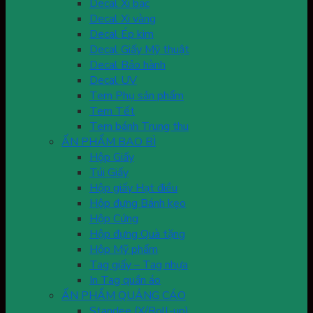
Decal Xi bạc
Decal Xi vàng
Decal Ép kim
Decal Giấy Mỹ thuật
Decal Bảo hành
Decal UV
Tem Phụ sản phẩm
Tem Tết
Tem bánh Trung thu
ẤN PHẨM BAO BÌ
Hộp Giấy
Túi Giấy
Hộp giấy Hạt điều
Hộp đựng Bánh kẹo
Hộp Cứng
Hộp đựng Quà tặng
Hộp Mỹ phẩm
Tag giấy – Tag nhựa
In Tag quần áo
ẤN PHẨM QUẢNG CÁO
Standee (X/Roll-up)