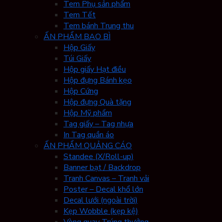
Tem Phụ sản phẩm
Tem Tết
Tem bánh Trung thu
ẤN PHẨM BAO BÌ
Hộp Giấy
Túi Giấy
Hộp giấy Hạt điều
Hộp đựng Bánh kẹo
Hộp Cứng
Hộp đựng Quà tặng
Hộp Mỹ phẩm
Tag giấy – Tag nhựa
In Tag quần áo
ẤN PHẨM QUẢNG CÁO
Standee (X/Roll-up)
Banner bạt / Backdrop
Tranh Canvas – Tranh vải
Poster – Decal khổ lớn
Decal lưới (ngoài trời)
Kẹp Wobble (kẹp kệ)