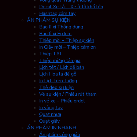
Vòng quay Trúng thưởng
Decal Xe tải – Xe ô tô khổ lớn
Hashtag cầm tay
ẤN PHẨM SỰ KIỆN
Bao lì xì Thông dụng
Bao lì xì Ép kim
Thiệp mời – Thiệp sự kiện
In Giấy mời – Thiệp cảm ơn
Thiệp Tết
Thiệp mừng tân gia
Lịch tết / Lịch để bàn
Lịch Hoa lá đế gỗ
In Lịch treo tường
Thẻ đeo sự kiện
Vé sự kiện / Phiếu rút thăm
In vé xe – Phiếu ordel
In vòng tay
Quạt nhựa
Quạt giấy
ẤN PHẨM IN NHANH
Ấn phẩm Công giáo