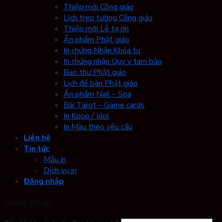
Thiệp mời Công giáo
Lịch treo tường Công giáo
Thiệp mời Lễ tạ ơn
Ấn phẩm Phật giáo
In chứng Nhận Khóa tu
In chứng nhận Quy y tam bảo
Bao thư Phật giáo
Lịch để bàn Phật giáo
Ấn phẩm Nail – Spa
Bài Tarot – Game cards
In Kpop / Idol
In Màu theo yêu cầu
Liên hệ
Tin tức
Mẫu in
Dịch vụ in
Đăng nhập
Đăng nhập