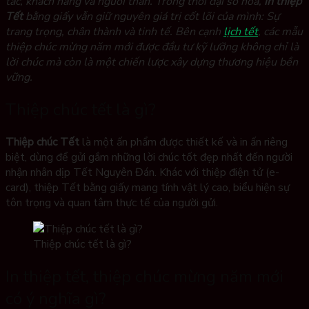
tác, khách hàng và người thân. Trong thời đại số hóa,
in thiệp
Tết
bằng giấy vẫn giữ nguyên giá trị cốt lõi của mình: Sự
trang trọng, chân thành và tinh tế. Bên cạnh
lịch tết
, các mẫu
thiệp chúc mừng năm mới được đầu tư kỹ lưỡng không chỉ là
lời chúc mà còn là một chiến lược xây dựng thương hiệu bền
vững.
Thiệp chúc tết là gì?
Thiệp chúc Tết
là một ấn phẩm được thiết kế và in ấn riêng
biệt, dùng để gửi gắm những lời chúc tốt đẹp nhất đến người
nhận nhân dịp Tết Nguyên Đán. Khác với thiệp điện tử (e-
card), thiệp Tết bằng giấy mang tính vật lý cao, biểu hiện sự
tôn trọng và quan tâm thực tế của người gửi.
Thiệp chúc tết là gì?
In thiệp tết, thiệp chúc mừng năm mới
có ý nghĩa gì?