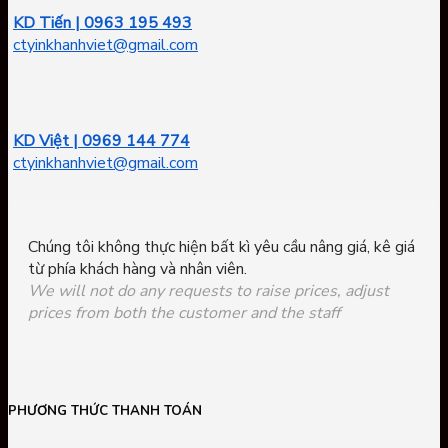
KD Tiến | 0963 195 493
ctyinkhanhviet@gmail.com
KD Việt | 0969 144 774
ctyinkhanhviet@gmail.com
Chúng tôi không thực hiện bất kì yêu cầu nâng giá, kê giá
từ phía khách hàng và nhân viên.
We will not do any requests to raise prices, adjust
prices from both the customer and the staff
PHƯƠNG THỨC THANH TOÁN