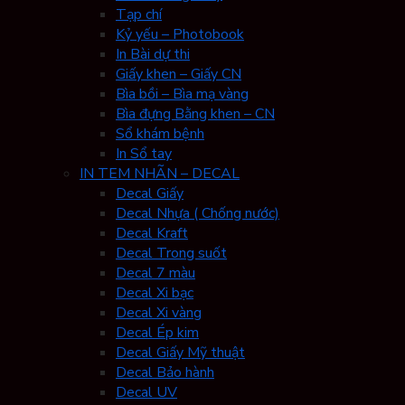
Tạp chí
Kỷ yếu – Photobook
In Bài dự thi
Giấy khen – Giấy CN
Bìa bồi – Bìa mạ vàng
Bìa đựng Bằng khen – CN
Sổ khám bệnh
In Sổ tay
IN TEM NHÃN – DECAL
Decal Giấy
Decal Nhựa ( Chống nước)
Decal Kraft
Decal Trong suốt
Decal 7 màu
Decal Xi bạc
Decal Xi vàng
Decal Ép kim
Decal Giấy Mỹ thuật
Decal Bảo hành
Decal UV