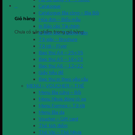
0
Catalogue
Catalogue Bìa còng – Bìa Bồi
Giỏ hàng
Hóa đơn – Biểu mẫu
In Báo cáo Tài chính
Chưa có sản phẩm trong giỏ hàng.
In Báo cáo Thường niên
Tờ gấp – Brochure
Tờ rơi – Flyer
Bao thư A4 – 25×35
Bao thư A5 – 16×23
Bao thư A6 – 12×22
Giấy tiêu đề
Bao thư in theo yêu cầu
MENU – VOUCHER – THẺ
Menu Bìa cứng – Bồi
Menu Nhựa đóng lò xo
Menu Formex – Tờ rời
Menu Bìa da
Voucher – Gift card
Thẻ tích điểm
Thẻ Vip – Thẻ Nhựa