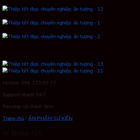
Hotline: 096 133 89 77
Support nhanh 24/7
Freeship nội thành 3km
Trang chủ
/
ẤN PHẨM SỰ KIỆN
In thiệp tết