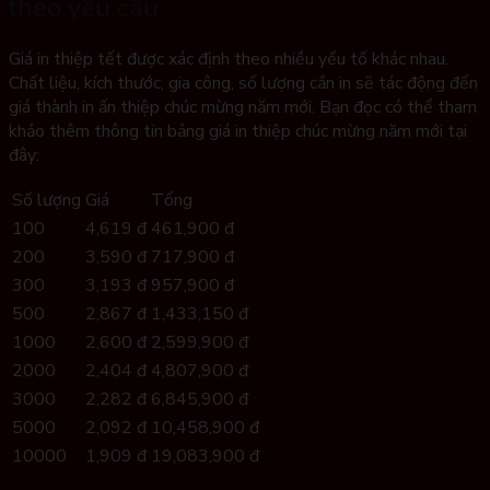
theo yêu cầu
Giá in thiệp tết được xác định theo nhiều yếu tố khác nhau.
Chất liệu, kích thước, gia công, số lượng cần in sẽ tác động đến
giá thành in ấn thiệp chúc mừng năm mới. Bạn đọc có thể tham
khảo thêm thông tin bảng giá in thiệp chúc mừng năm mới tại
đây:
Số lượng
Giá
Tổng
100
4,619 đ
461,900 đ
200
3,590 đ
717,900 đ
300
3,193 đ
957,900 đ
500
2,867 đ
1,433,150 đ
1000
2,600 đ
2,599,900 đ
2000
2,404 đ
4,807,900 đ
3000
2,282 đ
6,845,900 đ
5000
2,092 đ
10,458,900 đ
10000
1,909 đ
19,083,900 đ