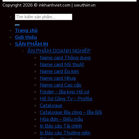
Copyright 2026 © inkhanhviet.com | sieuthiin.vn
Tìm
kiếm:
Trang chủ
Giới thiệu
SẢN PHẨM IN
ẤN PHẨM DOANH NGHIỆP
Name card Thông dụng
Name card Mỹ thuật
Name card Ép kim
Name card Nhựa
Name card Cao cấp
Folder – Bìa kẹp Hồ sơ
Hồ Sơ Công Ty – Profile
Catalogue
Catalogue Bìa còng – Bìa Bồi
Hóa đơn – Biểu mẫu
In Báo cáo Tài chính
In Báo cáo Thường niên