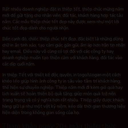
Rất nhiều doanh nghiệp đặt in thiệp tết, thiệp chúc mừng năm
mới để gửi tặng cho nhân viên, đối tác, khách hàng hợp tác lâu
năm. Các mẫu thiệp chúc tết đẹp này được xem như một lời
chúc tốt đẹp dành cho người nhận.
Bên cạnh đó, c
hiếc thiệp chúc tết đẹp, đặc biệt là những dòng
chữ in ấn tinh xảo, tạo cảm giác gần gũi, ấm áp hơn hẳn tin nhắn
hay email. Điều này vô cùng có lợi đối với các công ty hay
doanh nghiệp muốn tạo thiện cảm với khách hàng, đối tác vào
các dịp cuối năm.
In thiệp Tết với thiết kế độc quyền, in logo/slogan một cách
khéo léo giúp hình ảnh công ty in sâu vào tâm trí khách hàng,
thể hiện sự chuyên nghiệp. T
hiệp năm mới đi kèm giỏ quà hay
lịch xuân sẽ hoàn thiện bộ quà tặng, giúp món quà trở nên
trang trọng và có ý nghĩa hơn rất nhiều.
Thiệp giấy được khách
hàng giữ lại như một vật kỷ niệm, kéo dài thời gian thương hiệu
hiện diện trong không gian sống của họ.
Tham khảo ngay 20+ mẫu thiệp chúc