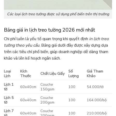
Các loại lịch treo tường được sử dụng phổ biến trên thị trường
Bảng giá in lịch treo tường 2026 mới nhất
Chi phí luôn là yếu tố quan trọng khi quyết định
in lịch treo
tường theo yêu cầu
. Bảng giá dưới đây được xây dựng dựa
trên các tiêu chí phổ biến, giúp doanh nghiệp dễ dàng tham
khảo và lên kế hoạch ngân sách.
Loại
Kích
Số
Giá Tham
Chất Liệu Giấy
Lịch
Thước
Lượng
Khảo
Lịch 1
Couche
60x40cm
100
54.000/tờ
tờ
150gsm
Lịch 5
Couche
60x40cm
100
164.000/bộ
tờ
200gsm
Lịch 7
Couche
60x40cm
100
210.000/bộ
tờ
200gsm