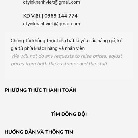
ctyinkhanhviet@gmail.com
KD Việt | 0969 144 774
ctyinkhanhviet@gmail.com
Chúng tôi không thực hiện bất kì yêu cầu nâng giá, kê
giá từ phía khách hàng và nhân viên.
We will not do any requests to raise prices, adjust
prices from both the customer and the staff
PHƯƠNG THỨC THANH TOÁN
TÌM ĐỒNG ĐỘI
HƯỚNG DẪN VÀ THÔNG TIN