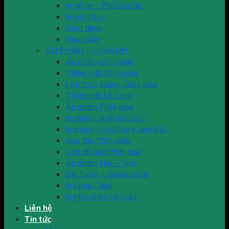
In vé xe – Phiếu ordel
In vòng tay
Quạt nhựa
Quạt giấy
ẤN PHẨM IN NHANH
Ấn phẩm Công giáo
Thiệp mời Công giáo
Lịch treo tường Công giáo
Thiệp mời Lễ tạ ơn
Ấn phẩm Phật giáo
In chứng Nhận Khóa tu
In chứng nhận Quy y tam bảo
Bao thư Phật giáo
Lịch để bàn Phật giáo
Ấn phẩm Nail – Spa
Bài Tarot – Game cards
In Kpop / Idol
In Màu theo yêu cầu
Liên hệ
Tin tức