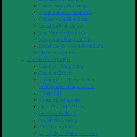
Banner bạt / Backdrop
Tranh Canvas – Tranh vải
Poster – Decal khổ lớn
Decal lưới (ngoài trời)
Kẹp Wobble (kẹp kệ)
Vòng quay Trúng thưởng
Decal Xe tải – Xe ô tô khổ lớn
Hashtag cầm tay
ẤN PHẨM SỰ KIỆN
Bao lì xì Thông dụng
Bao lì xì Ép kim
Thiệp mời – Thiệp sự kiện
In Giấy mời – Thiệp cảm ơn
Thiệp Tết
Thiệp mừng tân gia
Lịch tết / Lịch để bàn
Lịch Hoa lá đế gỗ
In Lịch treo tường
Thẻ đeo sự kiện
Vé sự kiện / Phiếu rút thăm