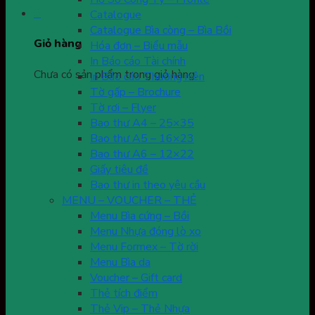
0
Catalogue
Catalogue Bìa còng – Bìa Bồi
Giỏ hàng
Hóa đơn – Biểu mẫu
In Báo cáo Tài chính
Chưa có sản phẩm trong giỏ hàng.
In Báo cáo Thường niên
Tờ gấp – Brochure
Tờ rơi – Flyer
Bao thư A4 – 25×35
Bao thư A5 – 16×23
Bao thư A6 – 12×22
Giấy tiêu đề
Bao thư in theo yêu cầu
MENU – VOUCHER – THẺ
Menu Bìa cứng – Bồi
Menu Nhựa đóng lò xo
Menu Formex – Tờ rời
Menu Bìa da
Voucher – Gift card
Thẻ tích điểm
Thẻ Vip – Thẻ Nhựa