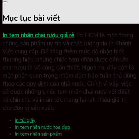
Mục lục bài viết
In tem nhãn chai rượu giá rẻ
Tp HCM là một trong
những sản phẩm uy tín và chất lượng do In Khánh
Việt cung cấp. Để tăng thêm mức độ nhận biết
thương hiệu, những chiếc tem nhãn được dán lên
chai rượu là vô cùng cần thiết. Ngoài ra, đây còn là
một phần quan trọng nhằm đảm bảo tuân thủ đúng
theo các quy định của nhà nước. Chính vì vậy, việc
có được những chiếc tem nhãn chai rượu với thiết
kế chỉn chu và in ấn tốt mang lại rất nhiều giá trị
cho đơn vị sản xuất.
In túi giấy
In tem nhãn nước hoa đẹp
In tem nhãn sản phẩm