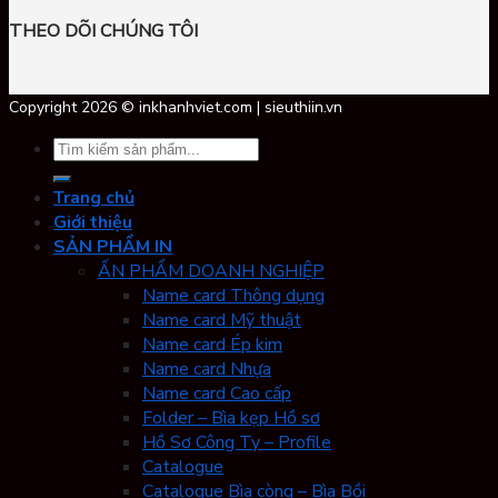
THEO DÕI CHÚNG TÔI
Copyright 2026 © inkhanhviet.com | sieuthiin.vn
Tìm
kiếm:
Trang chủ
Giới thiệu
SẢN PHẨM IN
ẤN PHẨM DOANH NGHIỆP
Name card Thông dụng
Name card Mỹ thuật
Name card Ép kim
Name card Nhựa
Name card Cao cấp
Folder – Bìa kẹp Hồ sơ
Hồ Sơ Công Ty – Profile
Catalogue
Catalogue Bìa còng – Bìa Bồi