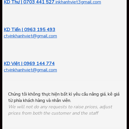
KD Thư | 0703 441 527
inkhanhviet3gmail.com
KD Tiến | 0963 195 493
ctyinkhanhviet@gmail.com
KD Việt | 0969 144 774
ctyinkhanhviet@gmail.com
Chúng tôi không thực hiện bất kì yêu cầu nâng giá, kê giá
từ phía khách hàng và nhân viên.
We will not do any requests to raise prices, adjust
prices from both the customer and the staff