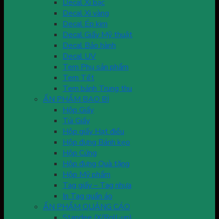
Decal Xi bạc
Decal Xi vàng
Decal Ép kim
Decal Giấy Mỹ thuật
Decal Bảo hành
Decal UV
Tem Phụ sản phẩm
Tem Tết
Tem bánh Trung thu
ẤN PHẨM BAO BÌ
Hộp Giấy
Túi Giấy
Hộp giấy Hạt điều
Hộp đựng Bánh kẹo
Hộp Cứng
Hộp đựng Quà tặng
Hộp Mỹ phẩm
Tag giấy – Tag nhựa
In Tag quần áo
ẤN PHẨM QUẢNG CÁO
Standee (X/Roll-up)