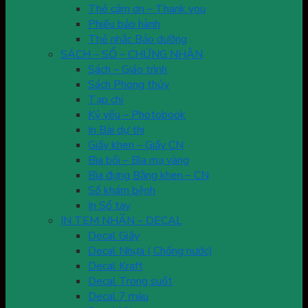
Thẻ cảm ơn – Thank you
Phiếu bảo hành
Thẻ nhắc Bảo dưỡng
SÁCH – SỔ – CHỨNG NHẬN
Sách – Giáo trình
Sách Phong thủy
Tạp chí
Kỷ yếu – Photobook
In Bài dự thi
Giấy khen – Giấy CN
Bìa bồi – Bìa mạ vàng
Bìa đựng Bằng khen – CN
Sổ khám bệnh
In Sổ tay
IN TEM NHÃN – DECAL
Decal Giấy
Decal Nhựa ( Chống nước)
Decal Kraft
Decal Trong suốt
Decal 7 màu