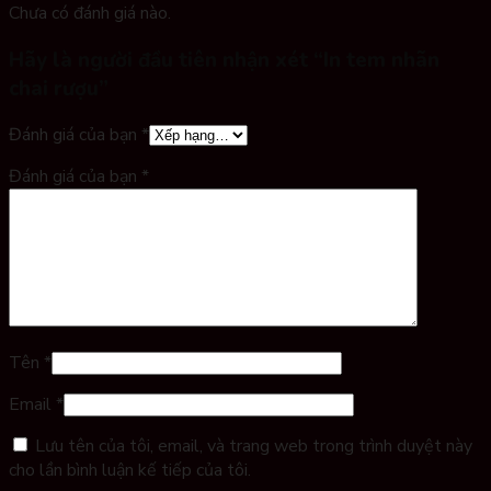
Chưa có đánh giá nào.
Hãy là người đầu tiên nhận xét “In tem nhãn
chai rượu”
Đánh giá của bạn
*
Đánh giá của bạn
*
Tên
*
Email
*
Lưu tên của tôi, email, và trang web trong trình duyệt này
cho lần bình luận kế tiếp của tôi.