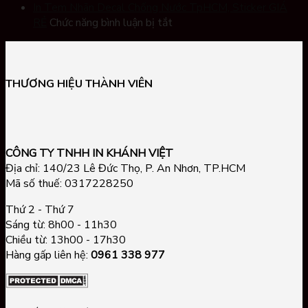
Phản
In
Xi
Nâng
In Tem Nhãn Decal Chống Nước TpHCM, Sticker GIÁ
ở
Quang,
Sticker
Bạc,
Tầm
RẺ
Chức năng bình luận bị tắt
In
Tem
Theo
Tem
Ấn
Tem
hologram
Yêu
Nhãn
Phẩm
Nhãn
Chống
Cầu
Xi
Doanh
Decal
Hàng
TPHCM
Bạc
Nghiệp
THƯƠNG HIỆU THÀNH VIÊN
Chống
Giả
Giá
Theo
Nước
RẺ,
Yêu
TpHCM,
In
Cầu
Sticker
Nhanh
Tại
CÔNG TY TNHH IN KHÁNH VIỆT
GIÁ
Lấy
TPHCM
Địa chỉ: 140/23 Lê Đức Thọ, P. An Nhơn, TP.HCM
RẺ
Liền
Mã số thuế: 0317228250
Thứ 2 - Thứ 7
Sáng từ: 8h00 - 11h30
Chiều từ: 13h00 - 17h30
Hàng gấp liên hệ:
0961 338 977