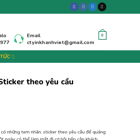
alo
Email
0
 977
ctyinkhanhviet@gmail.com
 TỨC
Sticker theo yêu cầu
 có những tem nhãn, sticker theo yêu cầu để quảng
ột ngày có thể làm mất đi cơ hội tiếp cận khách