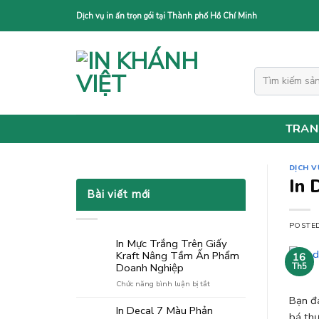
Skip
Dịch vụ in ấn trọn gói tại Thành phố Hồ Chí Minh
to
content
Tìm
kiếm:
TRAN
DỊCH V
In 
Bài viết mới
POSTE
In Mực Trắng Trên Giấy
Kraft Nâng Tầm Ấn Phẩm
16
Doanh Nghiệp
Th5
ở
Chức năng bình luận bị tắt
In
Bạn đ
Mực
In Decal 7 Màu Phản
bá thư
Trắng