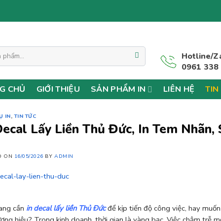
Hotline/Z
0961 338
G CHỦ
GIỚI THIỆU
SẢN PHẨM IN
LIÊN HỆ
TIN
Ụ IN
,
TIN TỨC
Decal Lấy Liền Thủ Đức, In Tem Nhãn, 
D ON
16/05/2026
BY
ADMIN
ang cần
in decal lấy liền Thủ Đức
để kịp tiến độ công việc, hay muốn
ơng hiệu? Trong kinh doanh, thời gian là vàng bạc. Việc chậm trễ m