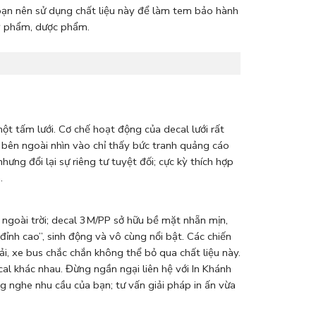
bạn nên sử dụng chất liệu này để làm tem bảo hành
mỹ phẩm, dược phẩm.
ột tấm lưới. Cơ chế hoạt động của decal lưới rất
ừ bên ngoài nhìn vào chỉ thấy bức tranh quảng cáo
ng đổi lại sự riêng tư tuyệt đối; cực kỳ thích hợp
.
 ngoài trời; decal 3M/PP sở hữu bề mặt nhẵn mịn,
đỉnh cao”, sinh động và vô cùng nổi bật. Các chiến
ải, xe bus chắc chắn không thể bỏ qua chất liệu này.
l khác nhau. Đừng ngần ngại liên hệ với In Khánh
ng nghe nhu cầu của bạn; tư vấn giải pháp in ấn vừa