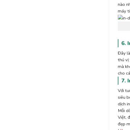
nào nh
máy tí
6. 
Đây là
thú vị
mà khô
cho cá
7. 
Với tu
siêu b
dịch i
Mỗi dò
Việt, 
đẹp mắ