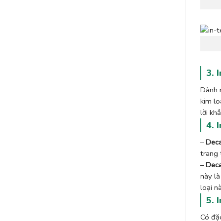
3. 
Dành r
kim lo
lời kh
4. 
–
Deca
trang 
–
Deca
này là
loại n
5. 
Có đặc