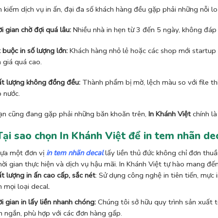
m kiếm dịch vụ in ấn, đại đa số khách hàng đều gặp phải những nỗi lo
i gian chờ đợi quá lâu:
Nhiều nhà in hẹn từ 3 đến 5 ngày, không đáp
 buộc in số lượng lớn:
Khách hàng nhỏ lẻ hoặc các shop mới startup ch
h giá quá cao.
t lượng không đồng đều:
Thành phẩm bị mờ, lệch màu so với file th
 nước.
ạn cũng đang gặp phải những băn khoăn trên,
In Khánh Việt
chính là
 Tại sao chọn In Khánh Việt để in tem nhãn de
lựa một đơn vị
in tem nhãn decal
lấy liền thủ đức không chỉ đơn thuầ
hời gian thực hiện và dịch vụ hậu mãi. In Khánh Việt tự hào mang đến
t lượng in ấn cao cấp, sắc nét
: Sử dụng công nghệ in tiên tiến, mực
n mọi loại decal.
i gian in lấy liền nhanh chóng:
Chúng tôi sở hữu quy trình sản xuất t
n ngắn, phù hợp với các đơn hàng gấp.