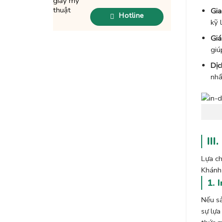
Gia
Hotline
kỹ 
Giá
giú
Dịc
nhấ
III
Lựa ch
Khánh 
1. 
Nếu sả
sự lựa