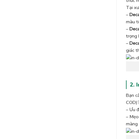
thức m
Tại xư
–
Deca
màu tố
–
Deca
trọng 
–
Deca
giác t
2. 
Bạn cầ
COD)? 
– Ưu đ
– Mẹo 
màng 