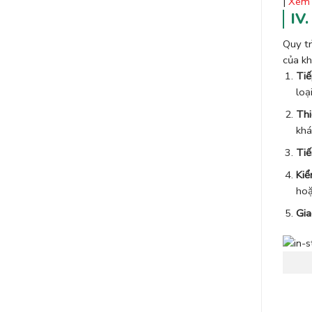
|
Xem
IV.
Quy t
của kh
Tiế
loạ
Thi
khá
Tiế
Kiể
hoặ
Gia