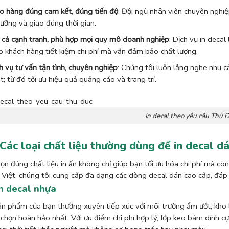
o hàng đúng cam kết, đúng tiến độ
: Đội ngũ nhân viên chuyên nghi
lưỡng và giao đúng thời gian.
 cả cạnh tranh, phù hợp mọi quy mô doanh nghiệp
: Dịch vụ in decal
p khách hàng tiết kiệm chi phí mà vẫn đảm bảo chất lượng.
h vụ tư vấn tận tình, chuyên nghiệp
: Chúng tôi luôn lắng nghe nhu c
t; từ đó tối ưu hiệu quả quảng cáo và trang trí.
In decal theo yêu cầu Thủ 
. Các loại chất liệu thường dùng để in decal d
ọn đúng chất liệu in ấn không chỉ giúp bạn tối ưu hóa chi phí mà cò
Việt, chúng tôi cung cấp đa dạng các dòng decal dán cao cấp, đáp
In decal nhựa
n phẩm của bạn thường xuyên tiếp xúc với môi trường ẩm ướt, kho lạ
 chọn hoàn hảo nhất. Với ưu điểm chi phí hợp lý, lớp keo bám dính cự