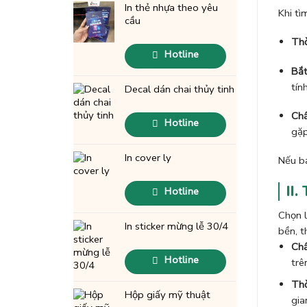
Sticker
In thẻ nhựa theo yêu
Khi tì
GIÁ
cầu
RẺ
Thờ
Hotline
Bắt
tín
Decal dán chai thủy tinh
Chấ
Hotline
gặp
In cover ly
Nếu b
II.
Hotline
Chọn 
In sticker mừng lễ 30/4
bền, t
Chấ
Hotline
trê
Thờ
Hộp giấy mỹ thuật
gia