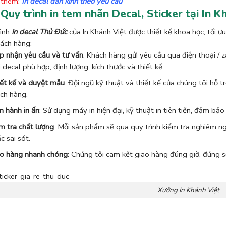
 thêm
:
In decal dán kính theo yêu cầu
 Quy trình in tem nhãn Decal, Sticker tại In K
rình
in decal Thủ Đức
của In Khánh Việt được thiết kế khoa học, tối ư
ách hàng:
p nhận yêu cầu và tư vấn
: Khách hàng gửi yêu cầu qua điện thoại / z
i decal phù hợp, định lượng, kích thước và thiết kế.
ết kế và duyệt mẫu
: Đội ngũ kỹ thuật và thiết kế của chúng tôi hỗ 
ch hàng.
n hành in ấn
: Sử dụng máy in hiện đại, kỹ thuật in tiên tiến, đảm bả
m tra chất lượng
: Mỗi sản phẩm sẽ qua quy trình kiểm tra nghiêm ng
c sai sót.
o hàng nhanh chóng
: Chúng tôi cam kết giao hàng đúng giờ, đúng 
Xưởng In Khánh Việt