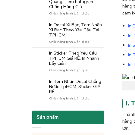
Quang, Tem hologram
Trên
hàng t
Chống Hàng Giả
Giấy
cam kế
ở
Chức năng bình luận bị tắt
Kraft
In
Nâng
Decal
Tầm
In Decal Xi Bạc, Tem Nhãn
In 
7
Ấn
Xi Bạc Theo Yêu Cầu Tại
Màu
Phẩm
TPHCM
In 
Phản
Doanh
ở
Chức năng bình luận bị tắt
Quang,
Nghiệp
In 
In
Tem
Decal
hologram
In Sticker Theo Yêu Cầu
In 
Xi
Chống
TPHCM Giá RẺ, In Nhanh
Bạc,
Hàng
Lấy Liền
In 
Tem
Giả
ở
Chức năng bình luận bị tắt
Nhãn
In
Xi
Sticker
Bạc
In Tem Nhãn Decal Chống
Theo
Theo
Nước TpHCM, Sticker GIÁ
Yêu
Yêu
RẺ
Cầu
Cầu
ở
Chức năng bình luận bị tắt
TPHCM
Tại
I. 
In
Giá
TPHCM
Tem
RẺ,
Nhãn
In
Thành 
Sản phẩm
Decal
Nhanh
hàng o
Chống
Lấy
Nước
lớn.
Liền
TpHCM,