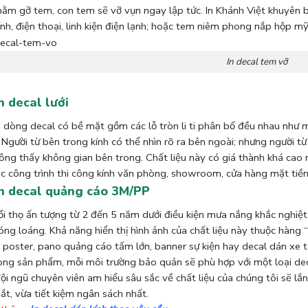
ằm gỡ tem, con tem sẽ vỡ vụn ngay lập tức. In Khánh Việt khuyên 
nh, điện thoại, linh kiện điện lạnh; hoặc tem niêm phong nắp hộp 
In decal tem vỡ
In decal lưới
 dòng decal có bề mặt gồm các lỗ tròn li ti phân bố đều nhau như m
: Người từ bên trong kính có thể nhìn rõ ra bên ngoài; nhưng người t
ng thấy không gian bên trong. Chất liệu này có giá thành khá cao như
c công trình thi công kính văn phòng, showroom, cửa hàng mặt tiền
In decal quảng cáo 3M/PP
ổi thọ ấn tượng từ 2 đến 5 năm dưới điều kiện mưa nắng khắc nghiệt
óng loáng. Khả năng hiển thị hình ảnh của chất liệu này thuộc hàng “
n poster, pano quảng cáo tấm lớn, banner sự kiện hay decal dán xe t
ng sản phẩm, mỗi môi trường bảo quản sẽ phù hợp với một loại deca
đội ngũ chuyên viên am hiểu sâu sắc về chất liệu của chúng tôi sẽ lắ
t, vừa tiết kiệm ngân sách nhất.