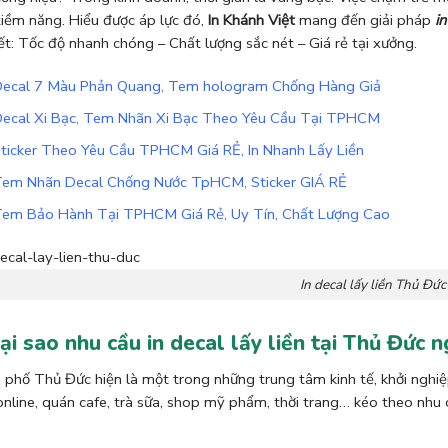
iềm năng. Hiểu được áp lực đó,
In Khánh Việt
mang đến giải pháp
i
t: Tốc độ nhanh chóng – Chất lượng sắc nét – Giá rẻ tại xưởng.
Decal 7 Màu Phản Quang, Tem hologram Chống Hàng Giả
Decal Xi Bạc, Tem Nhãn Xi Bạc Theo Yêu Cầu Tại TPHCM
Sticker Theo Yêu Cầu TPHCM Giá RẺ, In Nhanh Lấy Liền
Tem Nhãn Decal Chống Nước TpHCM, Sticker GIÁ RẺ
Tem Bảo Hành Tại TPHCM Giá Rẻ, Uy Tín, Chất Lượng Cao
In decal lấy liền Thủ Đức
Tại sao nhu cầu in decal lấy liền tại Thủ Đức
phố Thủ Đức hiện là một trong những trung tâm kinh tế, khởi ngh
nline, quán cafe, trà sữa, shop mỹ phẩm, thời trang… kéo theo nhu