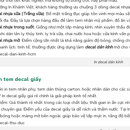
ọi thời tiết khắc nghiệt mà không sợ bong tróc hay phai màu.
ởng In Khánh Việt, khách hàng thường ưu chuộng 3 dòng decal nhựa
l nhựa sữa (Trắng sữa)
: Bề mặt trắng đục giúp tôn vinh mọi màu sắc 
i đa. Đây là lựa chọn hàng đầu để làm tem nhãn mỹ phẩm, đồ ăn vặt,
l nhựa trong suốt
: Giống như một lớp màng kính, nhìn xuyên thấu 
khi dán lên ly thủy tinh, ly trà sữa, chai nước hoa hoặc cửa kính văn 
l nhựa mờ
: Điểm cộng lớn nhất là khả năng giảm độ bóng, chống ch
hanh lịch, tinh tế, thường được ứng dụng làm
decal dán kính
mờ cho v
In decal dán kính
In tem decal giấy
n in tem nhãn phụ, tem dán thùng carton, hoặc nhãn dán cho các sả
In decal giấy giá rẻ chính là giải pháp kinh tế nhất.
iểm: Giá thành rẻ nhất trong các loại chất liệu, thời gian in ấn cực nh
chuyên gia: Điểm yếu của decal giấy là dễ rách và thấm nước. Tại In
bóng hoặc màng mờ bên ngoài; giúp bảo vệ lớp mực in, tăng độ bề