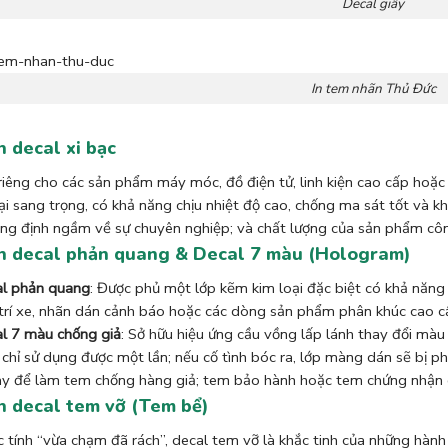
Decal giấy
In tem nhãn Thủ Đức
In decal xi bạc
iêng cho các sản phẩm máy móc, đồ điện tử, linh kiện cao cấp hoặc 
ại sang trọng, có khả năng chịu nhiệt độ cao, chống ma sát tốt và kh
ẳng định ngầm về sự chuyên nghiệp; và chất lượng của sản phẩm cô
In decal phản quang & Decal 7 màu (Hologram)
l phản quang
: Được phủ một lớp kẽm kim loại đặc biệt có khả năng 
trí xe, nhãn dán cảnh báo hoặc các dòng sản phẩm phân khúc cao c
l 7 màu chống giả
: Sở hữu hiệu ứng cầu vồng lấp lánh thay đổi màu
 chỉ sử dụng được một lần; nếu cố tình bóc ra, lớp màng dán sẽ bị ph
ày để làm tem chống hàng giả; tem bảo hành hoặc tem chứng nhận 
In decal tem vỡ (Tem bể)
 tính “vừa chạm đã rách”, decal tem vỡ là khắc tinh của những hành 