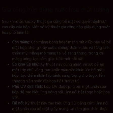
Gia công hộp đựng nước hoa chất lượng
Sau khi in ấn, các kỹ thuật gia công bề mặt sẽ quyết định sự
cao cấp của hộp. Một số kỹ thuật gia công hộp giấy đựng nước
hoa phổ biến là:
Cán màng:
Cán màng bóng hoặc màng mờ giúp bảo vệ bề
mặt hộp, chống trầy xước, chống thấm nước và tăng tính
thẩm mỹ. Màng mờ mang lại vẻ sang trọng, trong khi
màng bóng tạo cảm giác tươi mới, nổi bật.
Ép kim/ Ép nhũ:
Kỹ thuật này dùng nhiệt và lực để ép
một lớp nhũ vàng, bạc hoặc màu sắc khác lên bề mặt
hộp, tạo điểm nhấn lấp lánh, sang trọng cho logo, tên
thương hiệu hoặc các họa tiết trang trí.
Phủ UV định hình:
Lớp UV được phủ lên một phần của
hộp để tạo hiệu ứng bóng nổi, làm nổi bật logo hoặc họa
tiết.
Bế nổi:
Kỹ thuật này tạo hiệu ứng 3D bằng cách làm nổi
một phần của bề mặt giấy, mang lại cảm giác chân thực