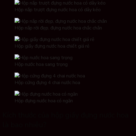
Hộp nắp trượt đựng nước hoa có dây kéo
Hộp nắp rời đẹp, đựng nước hoa chắc chắn
Hộp giấy đựng nước hoa chiết giá rẻ
Hộp nước hoa sang trọng
Hộp cứng đựng 4 chai nước hoa
Hộp đựng nước hoa có ngăn
Kích thước của hộp giấy đựng nước hoa
là bao nhiêu?