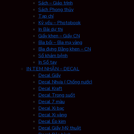
Sách – Giáo trình
Sách Phong thủy
Tạp chí
Kỷ yếu – Photobook
In Bài dự thi
Giấy khen – Giấy CN
Bìa bồi – Bìa mạ vàng
Bìa đựng Bằng khen – CN
Sổ khám bệnh
In Sổ tay
IN TEM NHÃN – DECAL
Decal Giấy
Decal Nhựa ( Chống nước)
Decal Kraft
Decal Trong suốt
Decal 7 màu
Decal Xi bạc
Decal Xi vàng
Decal Ép kim
Decal Giấy Mỹ thuật