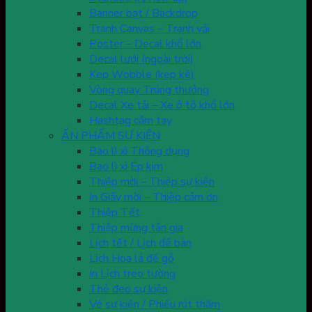
Banner bạt / Backdrop
Tranh Canvas – Tranh vải
Poster – Decal khổ lớn
Decal lưới (ngoài trời)
Kẹp Wobble (kẹp kệ)
Vòng quay Trúng thưởng
Decal Xe tải – Xe ô tô khổ lớn
Hashtag cầm tay
ẤN PHẨM SỰ KIỆN
Bao lì xì Thông dụng
Bao lì xì Ép kim
Thiệp mời – Thiệp sự kiện
In Giấy mời – Thiệp cảm ơn
Thiệp Tết
Thiệp mừng tân gia
Lịch tết / Lịch để bàn
Lịch Hoa lá đế gỗ
In Lịch treo tường
Thẻ đeo sự kiện
Vé sự kiện / Phiếu rút thăm