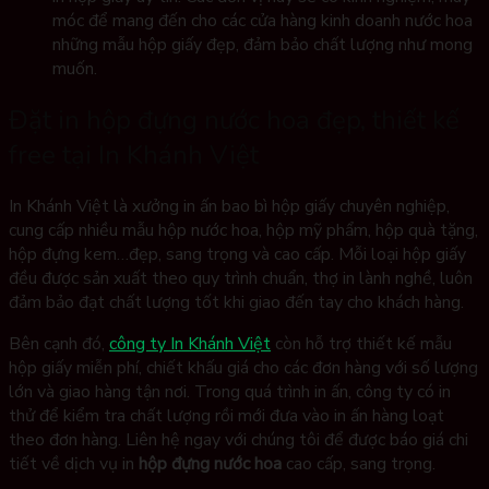
móc để mang đến cho các cửa hàng kinh doanh nước hoa
những mẫu hộp giấy đẹp, đảm bảo chất lượng như mong
muốn.
Đặt in hộp đựng nước hoa đẹp, thiết kế
free tại In Khánh Việt
In Khánh Việt là xưởng in ấn bao bì hộp giấy chuyên nghiệp,
cung cấp nhiều mẫu hộp nước hoa, hộp mỹ phẩm, hộp quà tặng,
hộp đựng kem…đẹp, sang trọng và cao cấp. Mỗi loại hộp giấy
đều được sản xuất theo quy trình chuẩn, thợ in lành nghề, luôn
đảm bảo đạt chất lượng tốt khi giao đến tay cho khách hàng.
Bên cạnh đó,
công ty In Khánh Việt
còn hỗ trợ thiết kế mẫu
hộp giấy miễn phí, chiết khấu giá cho các đơn hàng với số lượng
lớn và giao hàng tận nơi. Trong quá trình in ấn, công ty có in
thử để kiểm tra chất lượng rồi mới đưa vào in ấn hàng loạt
theo đơn hàng. Liên hệ ngay với chúng tôi để được báo giá chi
tiết về dịch vụ in
hộp đựng nước hoa
cao cấp, sang trọng.