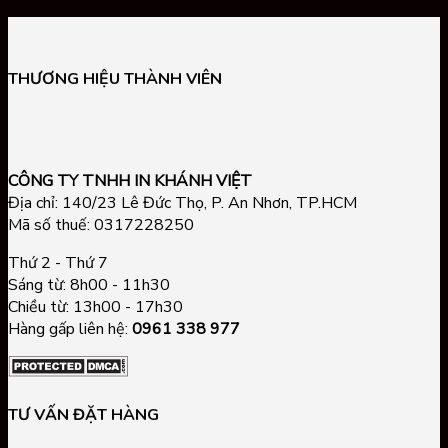
In
Tem
Theo
Tem
Ấn
Tem
hologram
Yêu
Nhãn
Phẩm
Nhãn
Chống
Cầu
Xi
Doanh
Decal
Hàng
TPHCM
Bạc
Nghiệp
THƯƠNG HIỆU THÀNH VIÊN
Chống
Giả
Giá
Theo
Nước
RẺ,
Yêu
TpHCM,
In
Cầu
Sticker
Nhanh
Tại
CÔNG TY TNHH IN KHÁNH VIỆT
GIÁ
Lấy
TPHCM
Địa chỉ: 140/23 Lê Đức Thọ, P. An Nhơn, TP.HCM
RẺ
Liền
Mã số thuế: 0317228250
Thứ 2 - Thứ 7
Sáng từ: 8h00 - 11h30
Chiều từ: 13h00 - 17h30
Hàng gấp liên hệ:
0961 338 977
TƯ VẤN ĐẶT HÀNG