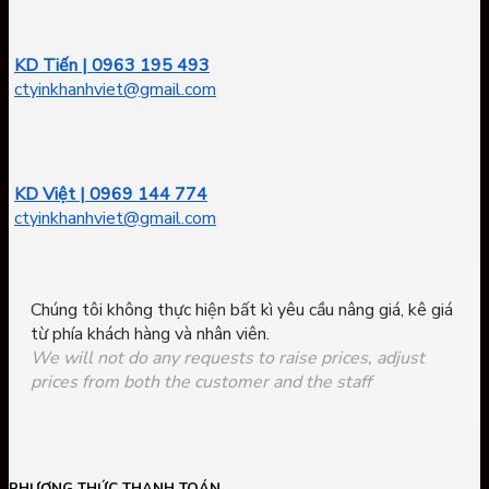
KD Tiến | 0963 195 493
ctyinkhanhviet@gmail.com
KD Việt | 0969 144 774
ctyinkhanhviet@gmail.com
Chúng tôi không thực hiện bất kì yêu cầu nâng giá, kê giá
từ phía khách hàng và nhân viên.
We will not do any requests to raise prices, adjust
prices from both the customer and the staff