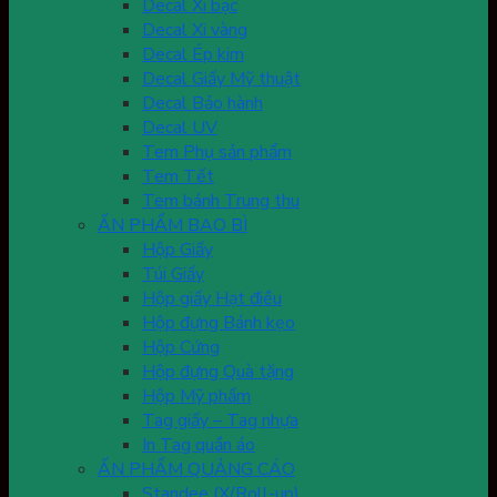
Decal Xi bạc
Decal Xi vàng
Decal Ép kim
Decal Giấy Mỹ thuật
Decal Bảo hành
Decal UV
Tem Phụ sản phẩm
Tem Tết
Tem bánh Trung thu
ẤN PHẨM BAO BÌ
Hộp Giấy
Túi Giấy
Hộp giấy Hạt điều
Hộp đựng Bánh kẹo
Hộp Cứng
Hộp đựng Quà tặng
Hộp Mỹ phẩm
Tag giấy – Tag nhựa
In Tag quần áo
ẤN PHẨM QUẢNG CÁO
Standee (X/Roll-up)