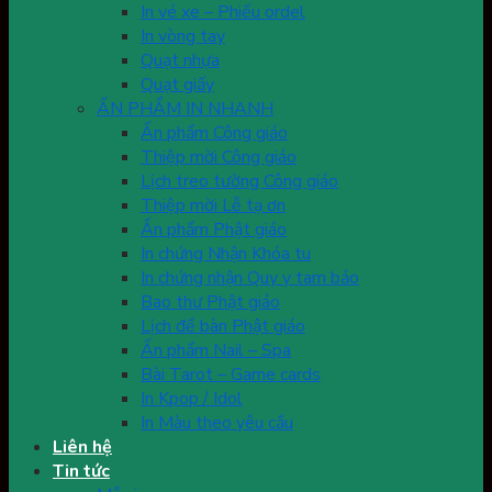
In vé xe – Phiếu ordel
In vòng tay
Quạt nhựa
Quạt giấy
ẤN PHẨM IN NHANH
Ấn phẩm Công giáo
Thiệp mời Công giáo
Lịch treo tường Công giáo
Thiệp mời Lễ tạ ơn
Ấn phẩm Phật giáo
In chứng Nhận Khóa tu
In chứng nhận Quy y tam bảo
Bao thư Phật giáo
Lịch để bàn Phật giáo
Ấn phẩm Nail – Spa
Bài Tarot – Game cards
In Kpop / Idol
In Màu theo yêu cầu
Liên hệ
Tin tức