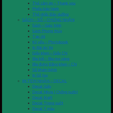
Thẻ cảm ơn – Thank you
Phiếu bảo hành
Thẻ nhắc Bảo dưỡng
SÁCH – SỔ – CHỨNG NHẬN
Sách – Giáo trình
Sách Phong thủy
Tạp chí
Kỷ yếu – Photobook
In Bài dự thi
Giấy khen – Giấy CN
Bìa bồi – Bìa mạ vàng
Bìa đựng Bằng khen – CN
Sổ khám bệnh
In Sổ tay
IN TEM NHÃN – DECAL
Decal Giấy
Decal Nhựa ( Chống nước)
Decal Kraft
Decal Trong suốt
Decal 7 màu