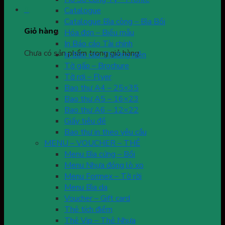
0
Catalogue
Catalogue Bìa còng – Bìa Bồi
Giỏ hàng
Hóa đơn – Biểu mẫu
In Báo cáo Tài chính
Chưa có sản phẩm trong giỏ hàng.
In Báo cáo Thường niên
Tờ gấp – Brochure
Tờ rơi – Flyer
Bao thư A4 – 25×35
Bao thư A5 – 16×23
Bao thư A6 – 12×22
Giấy tiêu đề
Bao thư in theo yêu cầu
MENU – VOUCHER – THẺ
Menu Bìa cứng – Bồi
Menu Nhựa đóng lò xo
Menu Formex – Tờ rời
Menu Bìa da
Voucher – Gift card
Thẻ tích điểm
Thẻ Vip – Thẻ Nhựa