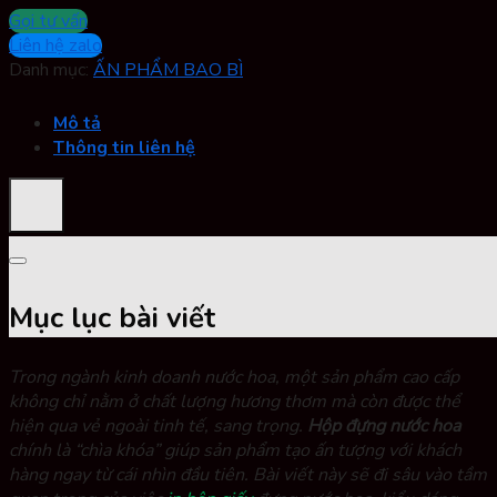
Gọi tư vấn
Liên hệ zalo
Danh mục:
ẤN PHẨM BAO BÌ
Mô tả
Thông tin liên hệ
Mục lục bài viết
Trong ngành kinh doanh nước hoa, một sản phẩm cao cấp
không chỉ nằm ở chất lượng hương thơm mà còn được thể
hiện qua vẻ ngoài tinh tế, sang trọng.
Hộp đựng nước hoa
chính là “chìa khóa” giúp sản phẩm tạo ấn tượng với khách
hàng ngay từ cái nhìn đầu tiên. Bài viết này sẽ đi sâu vào tầm