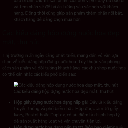
bao bì chỉn chu thì sản phẩm của đơn vị với đầy đủ bao bì
và tem nhãn sẽ để lại ấn tượng sâu sắc hơn với khách
hàng. Đồng thời cũng giúp sản phẩm thêm phần nổi bật,
khách hàng dễ dàng chọn mua hơn.
Các kiểu dáng hộp đựng nước hoa đẹp
mắt, thu hút
Thị trường in ấn ngày càng phát triển, mang đến vô vàn lựa
chọn về kiểu dáng hộp đựng nước hoa. Tùy thuộc vào phong
cách sản phẩm và đối tượng khách hàng, các chủ shop nước hoa
có thể cân nhắc các kiểu phổ biến sau:
Các kiểu dáng hộp đựng nước hoa đẹp mắt, thu hút
Hộp giấy đựng nước hoa dạng nắp gài:
Đây là kiểu dáng
truyền thống và phổ biến nhất. Hộp được làm từ giấy
Ivory, Bristol hoặc Duplex, có ưu điểm là chi phí hợp lý,
dễ sản xuất hàng loạt và vận chuyển tiện lợi.
Hộp đựng nước hoa dạng nắp trượt (hộp bao diêm):
Kiểu