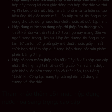
hộp này mang lại cảm giác đóng mở hộp độc đáo và thú
vị. Khi kéo phần ruột hộp ra, sản phẩm từ từ hiện ra, tạo
hiệu ứng thị giác mạnh mẽ. Hộp nắp trượt thường được
dùng cho các dòng nước hoa chiết hoặc bộ sưu tập mini.
Hộp đựng nước hoa dạng nắp rời (hộp âm dương):
Với
thiết kế nắp và thân tách rời, loại hộp này mang đến vẻ
ngoài sang trọng, lịch sự. Hộp âm dương thường được
làm từ carton cứng bồi giấy mỹ thuật hoặc giấy in, rất
thích hợp để làm hộp quà tặng, hộp đựng các sản phẩm
phiên bản giới hạn.
Hộp có nam châm (hộp nắp hít):
Đây là kiểu hộp cao cấp
nhất, thể hiện sự tinh tế và đẳng cấp. Nam châm được
gắn khéo léo bên trong nắp và thân hộp, tạo tiếng
“tách” khi đóng lại, mang lại trải nghiệm sử dụng ấn
tượng và độc đáo.
Tham khảo thêm 15+ mẫu hộp đựng
nước hoa sang trọng, cao cấp