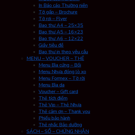
In Báo cáo Thường niên
Tờ gấp – Brochure
Tờ rơi – Flyer
Bao thư A4 – 25×35
Bao thư A5 – 16×23
Bao thư A6 – 12×22
Giấy tiêu đề
Bao thư in theo yêu cầu
MENU – VOUCHER – THẺ
Menu Bìa cứng – Bồi
Menu Nhựa đóng lò xo
Menu Formex – Tờ rời
Menu Bìa da
Voucher – Gift card
Thẻ tích điểm
Thẻ Vip – Thẻ Nhựa
Thẻ cảm ơn – Thank you
Phiếu bảo hành
Thẻ nhắc Bảo dưỡng
SÁCH – SỔ – CHỨNG NHẬN