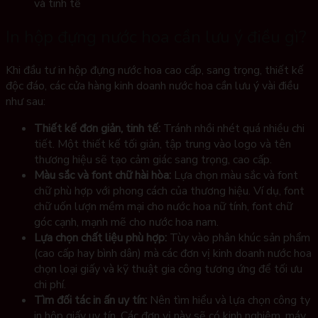
và tinh tế
In hộp đựng nước hoa cần lưu ý điều gì?
Khi đầu tư in hộp đựng nước hoa cao cấp, sang trọng, thiết kế
độc đáo, các cửa hàng kinh doanh nước hoa cần lưu ý vài điều
như sau:
Thiết kế đơn giản, tinh tế:
Tránh nhồi nhét quá nhiều chi
tiết. Một thiết kế tối giản, tập trung vào logo và tên
thương hiệu sẽ tạo cảm giác sang trọng, cao cấp.
Màu sắc và font chữ hài hòa:
Lựa chọn màu sắc và font
chữ phù hợp với phong cách của thương hiệu. Ví dụ, font
chữ uốn lượn mềm mại cho nước hoa nữ tính, font chữ
góc cạnh, mạnh mẽ cho nước hoa nam.
Lựa chọn chất liệu phù hợp:
Tùy vào phân khúc sản phẩm
(cao cấp hay bình dân) mà các đơn vị kinh doanh nước hoa
chọn loại giấy và kỹ thuật gia công tương ứng để tối ưu
chi phí.
Tìm đối tác in ấn uy tín:
Nên tìm hiểu và lựa chọn công ty
in hộp giấy uy tín. Các đơn vị này sẽ có kinh nghiệm, máy