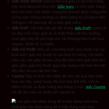
Giấy Ivory/ Bristol:
Đây là hai loại giấy có bề mặt trắng,
mịn, khả năng bắt mực tốt.
Giấy Ivory
có một mặt tráng
phủ còn một mặt nhám, trong khi Bristol được tráng phủ
cả hai mặt. Chúng thường có định lượng từ 250gsm đến
400gsm, rất phù hợp để in hộp giấy mềm.
Giấy Kraft:
Với màu nâu gỗ đặc trưng,
giấy Kraft
mang lại
vẻ đẹp mộc mạc, giản dị và thân thiện với môi trường.
Loại giấy này rất phù hợp cho các thương hiệu nước hoa
organic, thiên về tự nhiên.
Giấy mỹ thuật:
Nếu các cửa hàng nước hoa muốn tạo sự
khác biệt, giấy mỹ thuật là lựa chọn lý tưởng. Với nhiều
màu sắc, vân giấy và hiệu ứng đặc biệt (như giấy ánh kim,
giấy gân), giấy mỹ thuật giúp hộp đựng nước hoa trở nên
độc đáo và cao cấp hơn hẳn.
Couche:
Đây là chất liệu chính để làm các loại hộp nước
hoa cao cấp, sang trọng, thu hút mọi ánh nhìn. Với ưu
điểm nổi bật là được tráng phủ bóng 2 mặt,
giấy Couche
rất dễ lên màu và chuẩn nét sau khi in.
Loại giấy nào được dùng để in hộp đựng nước hoa