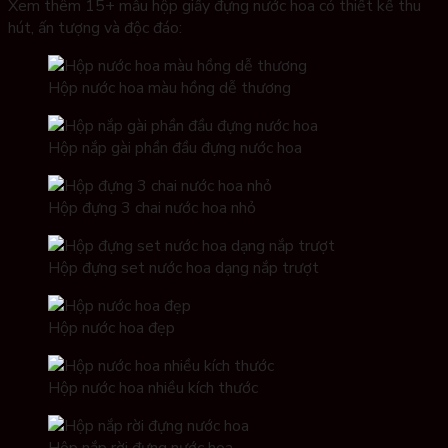
Xem thêm 15+ mẫu hộp giấy đựng nước hoa có thiết kế thu
hút, ấn tượng và độc đáo:
Hộp nước hoa màu hồng dễ thương
Hộp nắp gài phần đầu đựng nước hoa
Hộp đựng 3 chai nước hoa nhỏ
Hộp đựng set nước hoa dạng nắp trượt
Hộp nước hoa đẹp
Hộp nước hoa nhiều kích thước
Hộp nắp rời đựng nước hoa