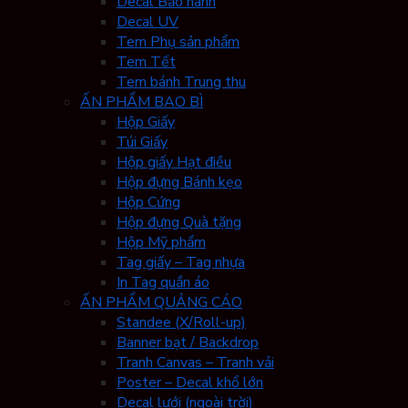
Decal Bảo hành
Decal UV
Tem Phụ sản phẩm
Tem Tết
Tem bánh Trung thu
ẤN PHẨM BAO BÌ
Hộp Giấy
Túi Giấy
Hộp giấy Hạt điều
Hộp đựng Bánh kẹo
Hộp Cứng
Hộp đựng Quà tặng
Hộp Mỹ phẩm
Tag giấy – Tag nhựa
In Tag quần áo
ẤN PHẨM QUẢNG CÁO
Standee (X/Roll-up)
Banner bạt / Backdrop
Tranh Canvas – Tranh vải
Poster – Decal khổ lớn
Decal lưới (ngoài trời)