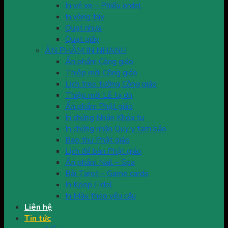
In vé xe – Phiếu ordel
In vòng tay
Quạt nhựa
Quạt giấy
ẤN PHẨM IN NHANH
Ấn phẩm Công giáo
Thiệp mời Công giáo
Lịch treo tường Công giáo
Thiệp mời Lễ tạ ơn
Ấn phẩm Phật giáo
In chứng Nhận Khóa tu
In chứng nhận Quy y tam bảo
Bao thư Phật giáo
Lịch để bàn Phật giáo
Ấn phẩm Nail – Spa
Bài Tarot – Game cards
In Kpop / Idol
In Màu theo yêu cầu
Liên hệ
Tin tức