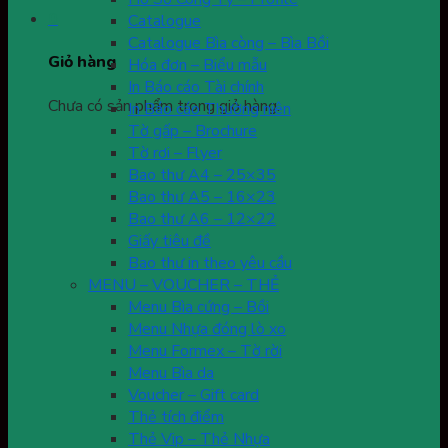
0
Catalogue
Catalogue Bìa còng – Bìa Bồi
Giỏ hàng
Hóa đơn – Biểu mẫu
In Báo cáo Tài chính
Chưa có sản phẩm trong giỏ hàng.
In Báo cáo Thường niên
Tờ gấp – Brochure
Tờ rơi – Flyer
Bao thư A4 – 25×35
Bao thư A5 – 16×23
Bao thư A6 – 12×22
Giấy tiêu đề
Bao thư in theo yêu cầu
MENU – VOUCHER – THẺ
Menu Bìa cứng – Bồi
Menu Nhựa đóng lò xo
Menu Formex – Tờ rời
Menu Bìa da
Voucher – Gift card
Thẻ tích điểm
Thẻ Vip – Thẻ Nhựa