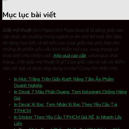
Mục lục bài viết
Giấy mỹ thuật
(Art Paper/Art Paperboard) là dòng giấy cao
cấp được ưa chuộng trong ngành in ấn nhờ bề mặt độc đáo,
đa dạng họa tiết và độ bền cao. Loại giấy này phù hợp cho
những ấn phẩm yêu cầu tính thẩm mỹ cao, sang trọng và
khác biệt như thiệp cưới,
hộp quà cao cấp
, catalogue thời
trang,…Vậy giấy mỹ thuật là gì? Loại giấy này có các ưu điểm
nào nổi bật và được ứng dụng ra sao? Cùng tìm hiểu nhé.
In Mực Trắng Trên Giấy Kraft Nâng Tầm Ấn Phẩm
Doanh Nghiệp
In Decal 7 Màu Phản Quang, Tem hologram Chống Hàng
Giả
In Decal Xi Bạc, Tem Nhãn Xi Bạc Theo Yêu Cầu Tại
TPHCM
In Sticker Theo Yêu Cầu TPHCM Giá RẺ, In Nhanh Lấy
Liền