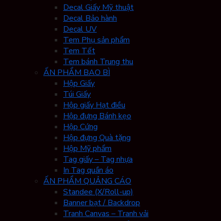
Decal Giấy Mỹ thuật
Decal Bảo hành
Decal UV
Tem Phụ sản phẩm
Tem Tết
Tem bánh Trung thu
ẤN PHẨM BAO BÌ
Hộp Giấy
Túi Giấy
Hộp giấy Hạt điều
Hộp đựng Bánh kẹo
Hộp Cứng
Hộp đựng Quà tặng
Hộp Mỹ phẩm
Tag giấy – Tag nhựa
In Tag quần áo
ẤN PHẨM QUẢNG CÁO
Standee (X/Roll-up)
Banner bạt / Backdrop
Tranh Canvas – Tranh vải