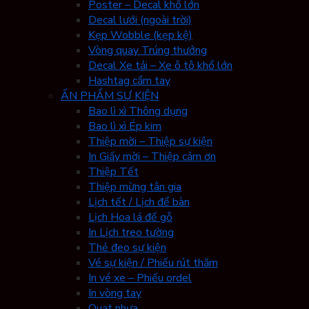
Poster – Decal khổ lớn
Decal lưới (ngoài trời)
Kẹp Wobble (kẹp kệ)
Vòng quay Trúng thưởng
Decal Xe tải – Xe ô tô khổ lớn
Hashtag cầm tay
ẤN PHẨM SỰ KIỆN
Bao lì xì Thông dụng
Bao lì xì Ép kim
Thiệp mời – Thiệp sự kiện
In Giấy mời – Thiệp cảm ơn
Thiệp Tết
Thiệp mừng tân gia
Lịch tết / Lịch để bàn
Lịch Hoa lá đế gỗ
In Lịch treo tường
Thẻ đeo sự kiện
Vé sự kiện / Phiếu rút thăm
In vé xe – Phiếu ordel
In vòng tay
Quạt nhựa