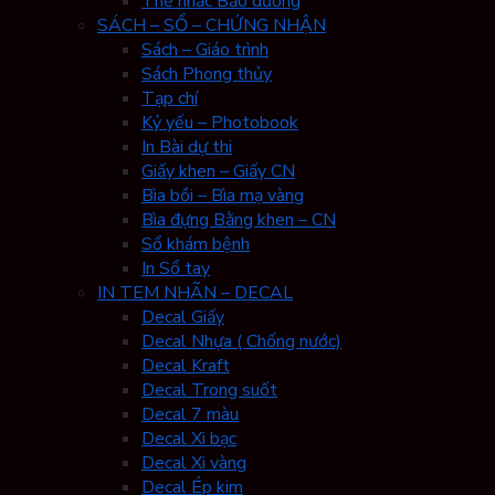
Thẻ nhắc Bảo dưỡng
SÁCH – SỔ – CHỨNG NHẬN
Sách – Giáo trình
Sách Phong thủy
Tạp chí
Kỷ yếu – Photobook
In Bài dự thi
Giấy khen – Giấy CN
Bìa bồi – Bìa mạ vàng
Bìa đựng Bằng khen – CN
Sổ khám bệnh
In Sổ tay
IN TEM NHÃN – DECAL
Decal Giấy
Decal Nhựa ( Chống nước)
Decal Kraft
Decal Trong suốt
Decal 7 màu
Decal Xi bạc
Decal Xi vàng
Decal Ép kim