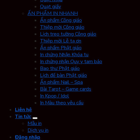
Quạt giấy
ẤN PHẨM IN NHANH
Ấn phẩm Công giáo
Thiệp mời Công giáo
Lịch treo tường Công giáo
Thiệp mời Lễ tạ ơn
Ấn phẩm Phật giáo
In chứng Nhận Khóa tu
In chứng nhận Quy y tam bảo
Bao thư Phật giáo
Lịch để bàn Phật giáo
Ấn phẩm Nail – Spa
Bài Tarot – Game cards
In Kpop / Idol
In Màu theo yêu cầu
Liên hệ
Tin tức
Mẫu in
Dịch vụ in
Đăng nhập