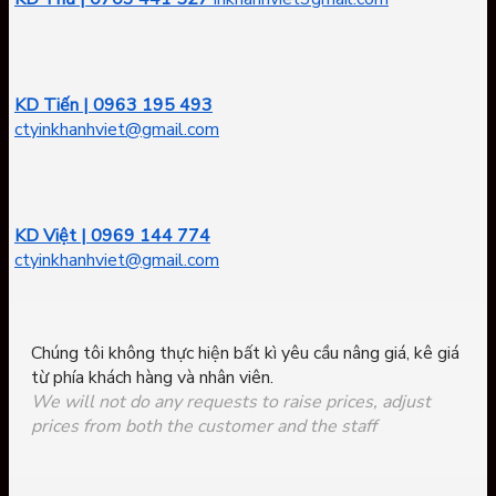
KD Tiến | 0963 195 493
ctyinkhanhviet@gmail.com
KD Việt | 0969 144 774
ctyinkhanhviet@gmail.com
Chúng tôi không thực hiện bất kì yêu cầu nâng giá, kê giá
từ phía khách hàng và nhân viên.
We will not do any requests to raise prices, adjust
prices from both the customer and the staff