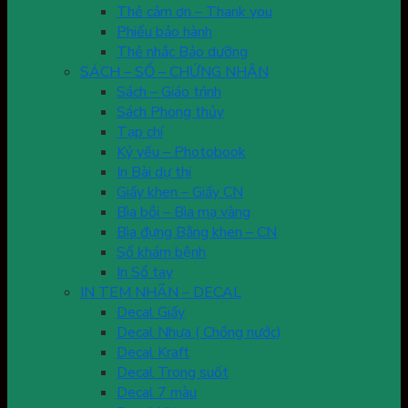
Thẻ cảm ơn – Thank you
Phiếu bảo hành
Thẻ nhắc Bảo dưỡng
SÁCH – SỔ – CHỨNG NHẬN
Sách – Giáo trình
Sách Phong thủy
Tạp chí
Kỷ yếu – Photobook
In Bài dự thi
Giấy khen – Giấy CN
Bìa bồi – Bìa mạ vàng
Bìa đựng Bằng khen – CN
Sổ khám bệnh
In Sổ tay
IN TEM NHÃN – DECAL
Decal Giấy
Decal Nhựa ( Chống nước)
Decal Kraft
Decal Trong suốt
Decal 7 màu