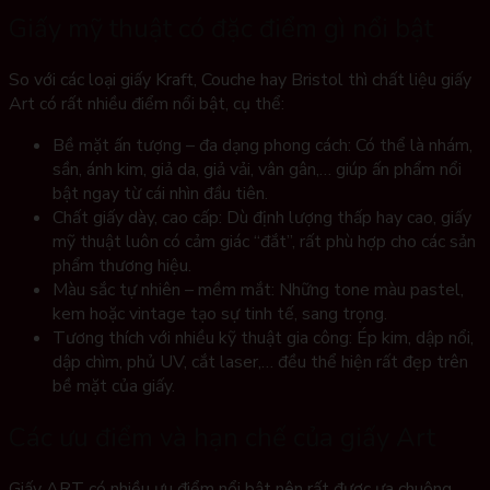
Giấy mỹ thuật có đặc điểm gì nổi bật
So với các loại giấy Kraft, Couche hay Bristol thì chất liệu giấy
Art có rất nhiều điểm nổi bật, cụ thể:
Bề mặt ấn tượng – đa dạng phong cách: Có thể là nhám,
sần, ánh kim, giả da, giả vải, vân gân,… giúp ấn phẩm nổi
bật ngay từ cái nhìn đầu tiên.
Chất giấy dày, cao cấp: Dù định lượng thấp hay cao, giấy
mỹ thuật luôn có cảm giác “đắt”, rất phù hợp cho các sản
phẩm thương hiệu.
Màu sắc tự nhiên – mềm mắt: Những tone màu pastel,
kem hoặc vintage tạo sự tinh tế, sang trọng.
Tương thích với nhiều kỹ thuật gia công: Ép kim, dập nổi,
dập chìm, phủ UV, cắt laser,… đều thể hiện rất đẹp trên
bề mặt của giấy.
Các ưu điểm và hạn chế của giấy Art
Giấy ART có nhiều ưu điểm nổi bật nên rất được ưa chuộng