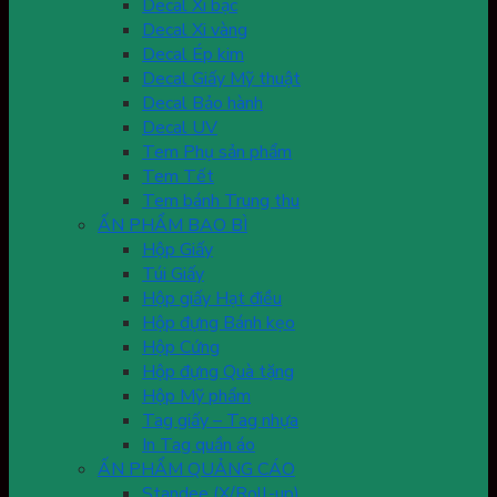
Decal Xi bạc
Decal Xi vàng
Decal Ép kim
Decal Giấy Mỹ thuật
Decal Bảo hành
Decal UV
Tem Phụ sản phẩm
Tem Tết
Tem bánh Trung thu
ẤN PHẨM BAO BÌ
Hộp Giấy
Túi Giấy
Hộp giấy Hạt điều
Hộp đựng Bánh kẹo
Hộp Cứng
Hộp đựng Quà tặng
Hộp Mỹ phẩm
Tag giấy – Tag nhựa
In Tag quần áo
ẤN PHẨM QUẢNG CÁO
Standee (X/Roll-up)