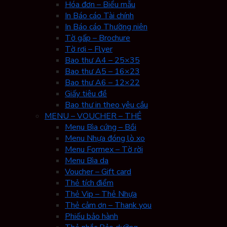
Hóa đơn – Biểu mẫu
In Báo cáo Tài chính
In Báo cáo Thường niên
Tờ gấp – Brochure
Tờ rơi – Flyer
Bao thư A4 – 25×35
Bao thư A5 – 16×23
Bao thư A6 – 12×22
Giấy tiêu đề
Bao thư in theo yêu cầu
MENU – VOUCHER – THẺ
Menu Bìa cứng – Bồi
Menu Nhựa đóng lò xo
Menu Formex – Tờ rời
Menu Bìa da
Voucher – Gift card
Thẻ tích điểm
Thẻ Vip – Thẻ Nhựa
Thẻ cảm ơn – Thank you
Phiếu bảo hành