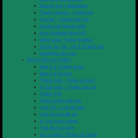
Banner bạt / Backdrop
Tranh Canvas – Tranh vải
Poster – Decal khổ lớn
Decal lưới (ngoài trời)
Kẹp Wobble (kẹp kệ)
Vòng quay Trúng thưởng
Decal Xe tải – Xe ô tô khổ lớn
Hashtag cầm tay
ẤN PHẨM SỰ KIỆN
Bao lì xì Thông dụng
Bao lì xì Ép kim
Thiệp mời – Thiệp sự kiện
In Giấy mời – Thiệp cảm ơn
Thiệp Tết
Thiệp mừng tân gia
Lịch tết / Lịch để bàn
Lịch Hoa lá đế gỗ
In Lịch treo tường
Thẻ đeo sự kiện
Vé sự kiện / Phiếu rút thăm