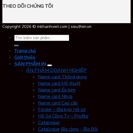
THEO DÕI CHÚNG TÔI
Copyright 2026 © inkhanhviet.com | sieuthiin.vn
Tìm
kiếm:
Trang chủ
Giới thiệu
SẢN PHẨM IN
ẤN PHẨM DOANH NGHIỆP
Name card Thông dụng
Name card Mỹ thuật
Name card Ép kim
Name card Nhựa
Name card Cao cấp
Folder – Bìa kẹp Hồ sơ
Hồ Sơ Công Ty – Profile
Catalogue
Catalogue Bìa còng – Bìa Bồi