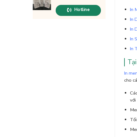
Hotline
In 
In 
In 
In 
In 
Tại
In me
cho cá
Các
với
Men
Tối
Men