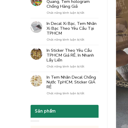
Quang, Tem hologram
Trên
Chống Hàng Giả
Giấy
ở
Chức năng bình luận bị tắt
Kraft
In
Nâng
Decal
Tầm
In Decal Xi Bạc, Tem Nhãn
7
Ấn
Xi Bạc Theo Yêu Cầu Tại
Màu
Phẩm
TPHCM
Phản
Doanh
ở
Chức năng bình luận bị tắt
Quang,
Nghiệp
In
Tem
Decal
hologram
In Sticker Theo Yêu Cầu
Xi
Chống
TPHCM Giá RẺ, In Nhanh
Bạc,
Hàng
Lấy Liền
Tem
Giả
ở
Chức năng bình luận bị tắt
Nhãn
In
Xi
Sticker
Bạc
In Tem Nhãn Decal Chống
Theo
Theo
Nước TpHCM, Sticker GIÁ
Yêu
Yêu
RẺ
Cầu
Cầu
ở
Chức năng bình luận bị tắt
TPHCM
Tại
In
Giá
TPHCM
Tem
RẺ,
Nhãn
In
Sản phẩm
Decal
Nhanh
Chống
Lấy
Nước
Liền
TpHCM,