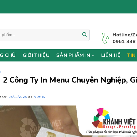
Hotline/Z
0961 338
G CHỦ
GIỚI THIỆU
SẢN PHẨM IN
LIÊN HỆ
TIN
C
 2 Công Ty In Menu Chuyên Nghiệp, 
D ON
05/11/2025
BY
ADMIN