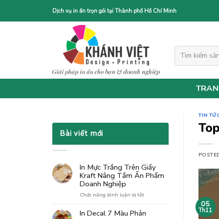
Skip
Dịch vụ in ấn trọn gói tại Thành phố Hồ Chí Minh
to
content
Tìm
kiếm:
TRAN
TIN TỨ
Top
Bài viết mới
POSTE
In Mực Trắng Trên Giấy
Kraft Nâng Tầm Ấn Phẩm
Doanh Nghiệp
ở
Chức năng bình luận bị tắt
In
05
Mực
Th11
In Decal 7 Màu Phản
Trắng