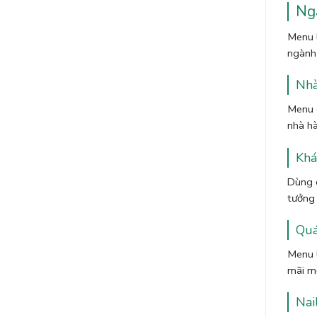
Ng
Menu l
ngành 
Nhà
Menu g
nhà hà
Khá
Dùng c
tưởng 
Quá
Menu l
mãi mộ
Nai