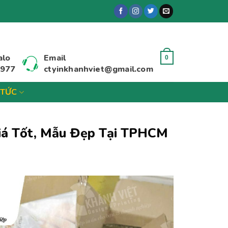
alo
Email
0
 977
ctyinkhanhviet@gmail.com
 TỨC
Giá Tốt, Mẫu Đẹp Tại TPHCM