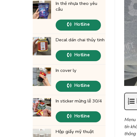
Sticker
In thẻ nhựa theo yêu
GIÁ
cầu
RẺ
Hotline
Decal dán chai thủy tinh
Hotline
In cover ly
Hotline
In sticker mừng lễ 30/4
Hotline
Menu l
tín kh
Hộp giấy mỹ thuật
thông 