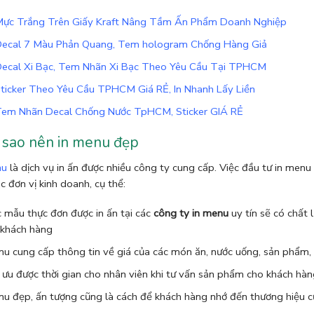
Mực Trắng Trên Giấy Kraft Nâng Tầm Ấn Phẩm Doanh Nghiệp
Decal 7 Màu Phản Quang, Tem hologram Chống Hàng Giả
Decal Xi Bạc, Tem Nhãn Xi Bạc Theo Yêu Cầu Tại TPHCM
Sticker Theo Yêu Cầu TPHCM Giá RẺ, In Nhanh Lấy Liền
Tem Nhãn Decal Chống Nước TpHCM, Sticker GIÁ RẺ
 sao nên in menu đẹp
nu
là dịch vụ in ấn được nhiều công ty cung cấp. Việc đầu tư in menu
c đơn vị kinh doanh, cụ thể:
 mẫu thực đơn được in ấn tại các
công ty in menu
uy tín sẽ có chất
 khách hàng
u cung cấp thông tin về giá của các món ăn, nước uống, sản phẩm,
 ưu được thời gian cho nhân viên khi tư vấn sản phẩm cho khách hà
u đẹp, ấn tượng cũng là cách để khách hàng nhớ đến thương hiệu c