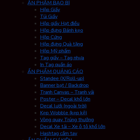
ẤN PHẨM BAO BÌ
Hộp Giấy
Túi Giấy
Hộp giấy Hạt điều
Hộp đựng Bánh kẹo
Hộp Cứng
Hộp đựng Quà tặng
Hộp Mỹ phẩm
Tag giấy – Tag nhựa
In Tag quần áo
ẤN PHẨM QUẢNG CÁO
Standee (X/Roll-up)
Banner bạt / Backdrop
Tranh Canvas – Tranh vải
Poster – Decal khổ lớn
Decal lưới (ngoài trời)
Kẹp Wobble (kẹp kệ)
Vòng quay Trúng thưởng
Decal Xe tải – Xe ô tô khổ lớn
Hashtag cầm tay