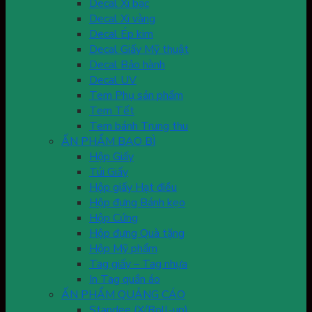
Decal Xi bạc
Decal Xi vàng
Decal Ép kim
Decal Giấy Mỹ thuật
Decal Bảo hành
Decal UV
Tem Phụ sản phẩm
Tem Tết
Tem bánh Trung thu
ẤN PHẨM BAO BÌ
Hộp Giấy
Túi Giấy
Hộp giấy Hạt điều
Hộp đựng Bánh kẹo
Hộp Cứng
Hộp đựng Quà tặng
Hộp Mỹ phẩm
Tag giấy – Tag nhựa
In Tag quần áo
ẤN PHẨM QUẢNG CÁO
Standee (X/Roll-up)