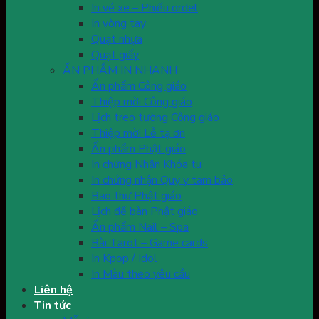
In vé xe – Phiếu ordel
In vòng tay
Quạt nhựa
Quạt giấy
ẤN PHẨM IN NHANH
Ấn phẩm Công giáo
Thiệp mời Công giáo
Lịch treo tường Công giáo
Thiệp mời Lễ tạ ơn
Ấn phẩm Phật giáo
In chứng Nhận Khóa tu
In chứng nhận Quy y tam bảo
Bao thư Phật giáo
Lịch để bàn Phật giáo
Ấn phẩm Nail – Spa
Bài Tarot – Game cards
In Kpop / Idol
In Màu theo yêu cầu
Liên hệ
Tin tức