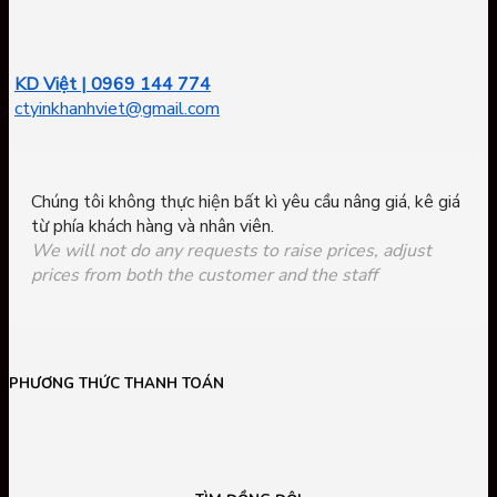
KD Việt | 0969 144 774
ctyinkhanhviet@gmail.com
Chúng tôi không thực hiện bất kì yêu cầu nâng giá, kê giá
từ phía khách hàng và nhân viên.
We will not do any requests to raise prices, adjust
prices from both the customer and the staff
PHƯƠNG THỨC THANH TOÁN