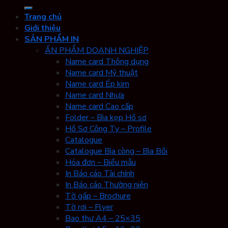
kiếm:
Trang chủ
Giới thiệu
SẢN PHẨM IN
ẤN PHẨM DOANH NGHIỆP
Name card Thông dụng
Name card Mỹ thuật
Name card Ép kim
Name card Nhựa
Name card Cao cấp
Folder – Bìa kẹp Hồ sơ
Hồ Sơ Công Ty – Profile
Catalogue
Catalogue Bìa còng – Bìa Bồi
Hóa đơn – Biểu mẫu
In Báo cáo Tài chính
In Báo cáo Thường niên
Tờ gấp – Brochure
Tờ rơi – Flyer
Bao thư A4 – 25×35