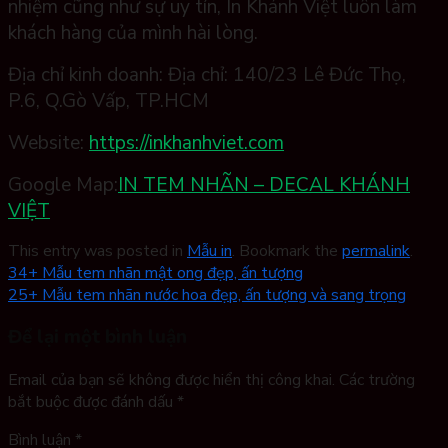
nhiệm cũng như sự uy tín, In Khánh Việt luôn làm
khách hàng của mình hài lòng.
Địa chỉ kinh doanh:
Địa chỉ: 140/23 Lê Đức Thọ,
P.6, Q.Gò Vấp, TP.HCM
Website:
https://inkhanhviet.com
Google Map:
IN TEM NHÃN – DECAL KHÁNH
VIỆT
This entry was posted in
Mẫu in
. Bookmark the
permalink
.
34+ Mẫu tem nhãn mật ong đẹp, ấn tượng
25+ Mẫu tem nhãn nước hoa đẹp, ấn tượng và sang trọng
Để lại một bình luận
Email của bạn sẽ không được hiển thị công khai.
Các trường
bắt buộc được đánh dấu
*
Bình luận
*