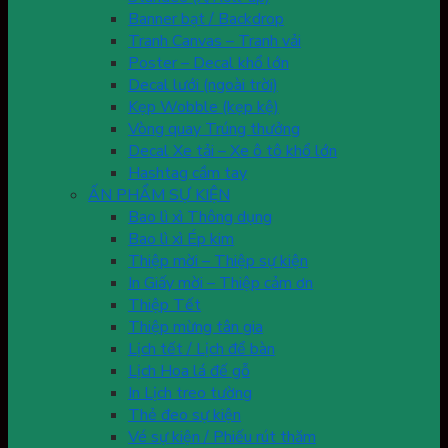
Banner bạt / Backdrop
Tranh Canvas – Tranh vải
Poster – Decal khổ lớn
Decal lưới (ngoài trời)
Kẹp Wobble (kẹp kệ)
Vòng quay Trúng thưởng
Decal Xe tải – Xe ô tô khổ lớn
Hashtag cầm tay
ẤN PHẨM SỰ KIỆN
Bao lì xì Thông dụng
Bao lì xì Ép kim
Thiệp mời – Thiệp sự kiện
In Giấy mời – Thiệp cảm ơn
Thiệp Tết
Thiệp mừng tân gia
Lịch tết / Lịch để bàn
Lịch Hoa lá đế gỗ
In Lịch treo tường
Thẻ đeo sự kiện
Vé sự kiện / Phiếu rút thăm