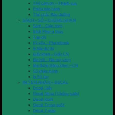
Thẻ cảm ơn – Thank you
Phiếu bảo hành
Thẻ nhắc Bảo dưỡng
SÁCH – SỔ – CHỨNG NHẬN
Sách – Giáo trình
Sách Phong thủy
Tạp chí
Kỷ yếu – Photobook
In Bài dự thi
Giấy khen – Giấy CN
Bìa bồi – Bìa mạ vàng
Bìa đựng Bằng khen – CN
Sổ khám bệnh
In Sổ tay
IN TEM NHÃN – DECAL
Decal Giấy
Decal Nhựa ( Chống nước)
Decal Kraft
Decal Trong suốt
Decal 7 màu