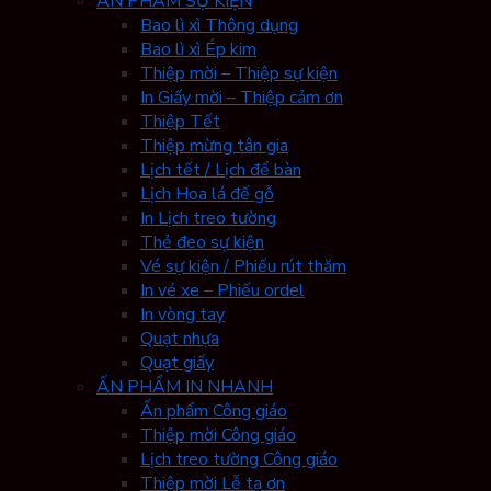
ẤN PHẨM SỰ KIỆN
Bao lì xì Thông dụng
Bao lì xì Ép kim
Thiệp mời – Thiệp sự kiện
In Giấy mời – Thiệp cảm ơn
Thiệp Tết
Thiệp mừng tân gia
Lịch tết / Lịch để bàn
Lịch Hoa lá đế gỗ
In Lịch treo tường
Thẻ đeo sự kiện
Vé sự kiện / Phiếu rút thăm
In vé xe – Phiếu ordel
In vòng tay
Quạt nhựa
Quạt giấy
ẤN PHẨM IN NHANH
Ấn phẩm Công giáo
Thiệp mời Công giáo
Lịch treo tường Công giáo
Thiệp mời Lễ tạ ơn