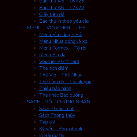
Bao thư A5 – 16×23
Bao thư A6 – 12×22
Giấy tiêu đề
Bao thư in theo yêu cầu
MENU – VOUCHER – THẺ
Menu Bìa cứng – Bồi
Menu Nhựa đóng lò xo
Menu Formex – Tờ rời
Menu Bìa da
Voucher – Gift card
Thẻ tích điểm
Thẻ Vip – Thẻ Nhựa
Thẻ cảm ơn – Thank you
Phiếu bảo hành
Thẻ nhắc Bảo dưỡng
SÁCH – SỔ – CHỨNG NHẬN
Sách – Giáo trình
Sách Phong thủy
Tạp chí
Kỷ yếu – Photobook
In Bài dự thi