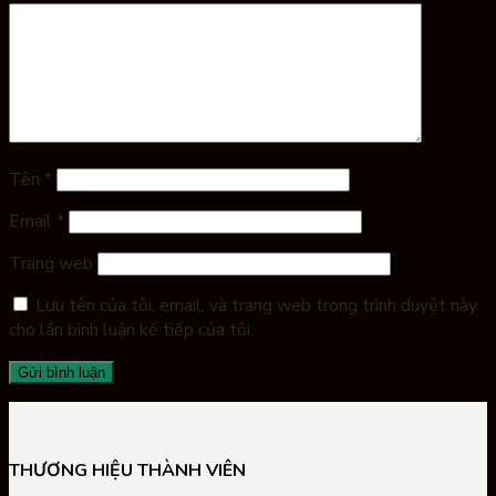
Tên
*
Email
*
Trang web
Lưu tên của tôi, email, và trang web trong trình duyệt này
cho lần bình luận kế tiếp của tôi.
THƯƠNG HIỆU THÀNH VIÊN