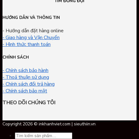
TÌM ĐỒNG ĐỘI
HƯỚNG DẪN VÀ THÔNG TIN
- Hướng dẫn đặt hàng online
- Giao hàng và Vận Chuyển
- Hình thức thanh toán
CHÍNH SÁCH
- Chính sách bảo hành
- Thoả thuận sử dụng
- Chính sách đổi trả hàng
- Chính sách bảo mật
THEO DÕI CHÚNG TÔI
Copyright 2026 © inkhanhviet.com | sieuthiin.vn
Tìm