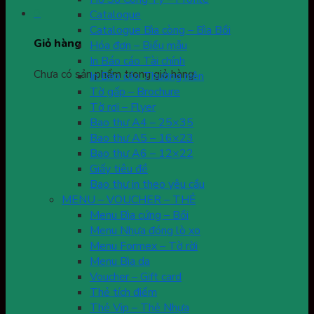
0
Catalogue
Catalogue Bìa còng – Bìa Bồi
Giỏ hàng
Hóa đơn – Biểu mẫu
In Báo cáo Tài chính
Chưa có sản phẩm trong giỏ hàng.
In Báo cáo Thường niên
Tờ gấp – Brochure
Tờ rơi – Flyer
Bao thư A4 – 25×35
Bao thư A5 – 16×23
Bao thư A6 – 12×22
Giấy tiêu đề
Bao thư in theo yêu cầu
MENU – VOUCHER – THẺ
Menu Bìa cứng – Bồi
Menu Nhựa đóng lò xo
Menu Formex – Tờ rời
Menu Bìa da
Voucher – Gift card
Thẻ tích điểm
Thẻ Vip – Thẻ Nhựa