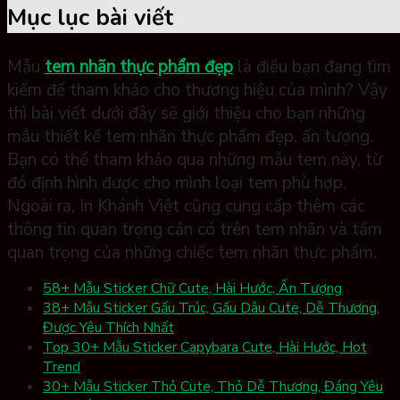
Mục lục bài viết
Mẫu
tem nhãn thực phẩm đẹp
là điều bạn đang tìm
kiếm để tham khảo cho thương hiệu của mình? Vậy
thì bài viết dưới đây sẽ giới thiệu cho bạn những
mẫu thiết kế tem nhãn thực phẩm đẹp, ấn tượng.
Bạn có thể tham khảo qua những mẫu tem này, từ
đó định hình được cho mình loại tem phù hợp.
Ngoài ra, In Khánh Việt cũng cung cấp thêm các
thông tin quan trọng cần có trên tem nhãn và tầm
quan trọng của những chiếc tem nhãn thực phẩm.
58+ Mẫu Sticker Chữ Cute, Hài Hước, Ấn Tượng
38+ Mẫu Sticker Gấu Trúc, Gấu Dâu Cute, Dễ Thương,
Được Yêu Thích Nhất
Top 30+ Mẫu Sticker Capybara Cute, Hài Hước, Hot
Trend
30+ Mẫu Sticker Thỏ Cute, Thỏ Dễ Thương, Đáng Yêu