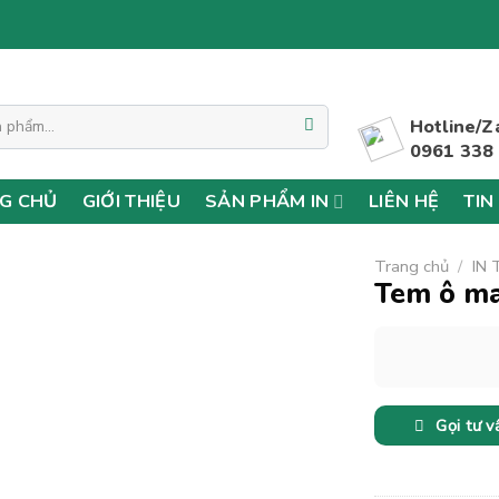
Hotline/Z
0961 338
G CHỦ
GIỚI THIỆU
SẢN PHẨM IN
LIÊN HỆ
TIN
Trang chủ
/
IN
Tem ô mai
Gọi tư v