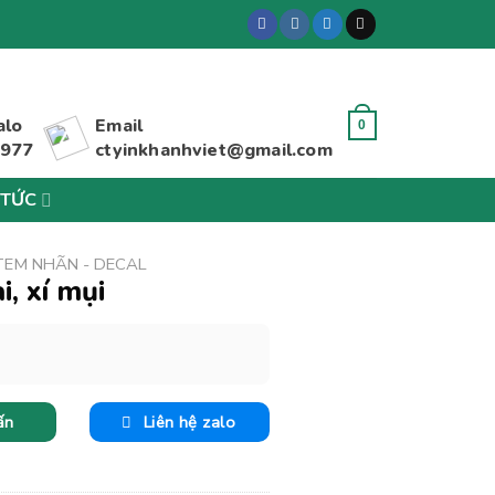
alo
Email
0
 977
ctyinkhanhviet@gmail.com
 TỨC
 TEM NHÃN - DECAL
, xí mụi
ấn
Liên hệ zalo