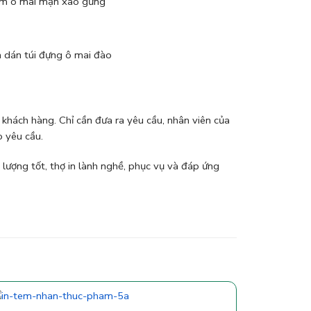
m ô mai mận xào gừng
 dán túi đựng ô mai đào
 khách hàng. Chỉ cần đưa ra yêu cầu, nhân viên của
o yêu cầu.
t lượng tốt, thợ in lành nghề, phục vụ và đáp ứng