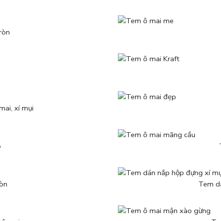
ròn
ai, xí mụi
o
ròn
Tem dá