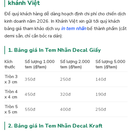
khánh Việt
Để quý khách hàng dễ dàng hoạch định chi phí cho chiến dịch
kinh doanh năm 2026. In Khánh Việt xin gửi tới quý khách
bảng giá tham khảo dịch vụ
in tem nhãn
bế thành phẩm (cắt
demi sẵn, chỉ cần bóc ra dán):
1. Bảng giá In Tem Nhãn Decal Giấy
Kích
Số lượng 1.000
Số lượng 2.000
Số lượng 5.000
thước
tem (đ/tem)
tem (đ/tem)
tem (đ/tem)
Tròn 3
350đ
250đ
140đ
x 3 cm
Tròn 4
450đ
320đ
190đ
x 4 cm
Tròn 5
550đ
400đ
250đ
x 5 cm
2. Bảng giá In Tem Nhãn Decal Kraft