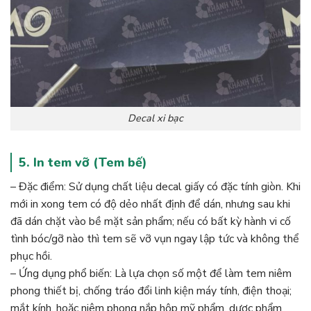
Decal xi bạc
5. In tem vỡ (Tem bế)
– Đặc điểm: Sử dụng chất liệu decal giấy có đặc tính giòn. Khi
mới in xong tem có độ dẻo nhất định để dán, nhưng sau khi
đã dán chặt vào bề mặt sản phẩm; nếu có bất kỳ hành vi cố
tình bóc/gỡ nào thì tem sẽ vỡ vụn ngay lập tức và không thể
phục hồi.
– Ứng dụng phổ biến: Là lựa chọn số một để làm tem niêm
phong thiết bị, chống tráo đổi linh kiện máy tính, điện thoại;
mắt kính, hoặc niêm phong nắp hộp mỹ phẩm, dược phẩm