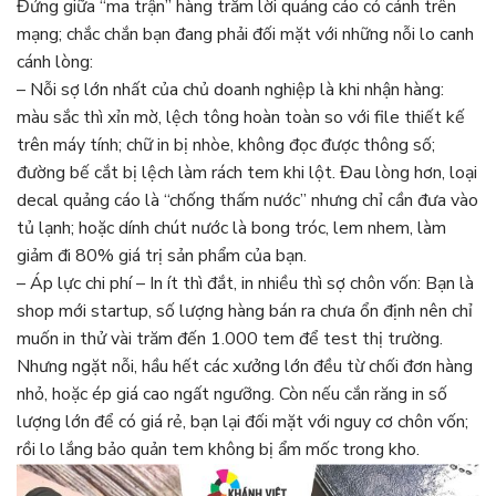
Đứng giữa “ma trận” hàng trăm lời quảng cáo có cánh trên
mạng; chắc chắn bạn đang phải đối mặt với những nỗi lo canh
cánh lòng:
– Nỗi sợ lớn nhất của chủ doanh nghiệp là khi nhận hàng:
màu sắc thì xỉn mờ, lệch tông hoàn toàn so với file thiết kế
trên máy tính; chữ in bị nhòe, không đọc được thông số;
đường bế cắt bị lệch làm rách tem khi lột. Đau lòng hơn, loại
decal quảng cáo là “chống thấm nước” nhưng chỉ cần đưa vào
tủ lạnh; hoặc dính chút nước là bong tróc, lem nhem, làm
giảm đi 80% giá trị sản phẩm của bạn.
– Áp lực chi phí – In ít thì đắt, in nhiều thì sợ chôn vốn: Bạn là
shop mới startup, số lượng hàng bán ra chưa ổn định nên chỉ
muốn in thử vài trăm đến 1.000 tem để test thị trường.
Nhưng ngặt nỗi, hầu hết các xưởng lớn đều từ chối đơn hàng
nhỏ, hoặc ép giá cao ngất ngưỡng. Còn nếu cắn răng in số
lượng lớn để có giá rẻ, bạn lại đối mặt với nguy cơ chôn vốn;
rồi lo lắng bảo quản tem không bị ẩm mốc trong kho.