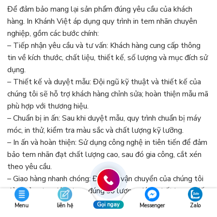
Để đảm bảo mang lại sản phẩm đúng yêu cầu của khách
hàng. In Khánh Việt áp dụng quy trình in tem nhãn chuyên
nghiệp, gồm các bước chính:
– Tiếp nhận yêu cầu và tư vấn: Khách hàng cung cấp thông
tin về kích thước, chất liệu, thiết kế, số lượng và mục đích sử
dụng.
– Thiết kế và duyệt mẫu: Đội ngũ kỹ thuật và thiết kế của
chúng tôi sẽ hỗ trợ khách hàng chỉnh sửa; hoàn thiện mẫu mã
phù hợp với thương hiệu.
– Chuẩn bị in ấn: Sau khi duyệt mẫu, quy trình chuẩn bị máy
móc, in thử, kiểm tra màu sắc và chất lượng kỹ lưỡng.
– In ấn và hoàn thiện: Sử dụng công nghệ in tiên tiến để đảm
bảo tem nhãn đạt chất lượng cao, sau đó gia công, cắt xén
theo yêu cầu.
– Giao hàng nhanh chóng: Đội ngũ vận chuyển của chúng tôi
đảm bảo giao đúng hẹn, đúng số lượng, đúng chất lượng đến
tận tay khách hàng.
Gọi ngay
Menu
liên hệ
Messenger
Zalo
Với quy trình rõ ràng, chuyên nghiệp, In Khánh Việt cam kết