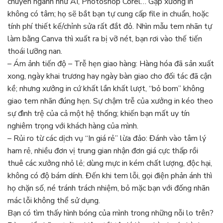
chuyên ngành như AI, Photoshop Corel… Gặp xưởng in
không có tâm; họ sẽ bắt bạn tự cung cấp file in chuẩn, hoặc
tính phí thiết kế/chỉnh sửa rất đắt đỏ. Nhìn mẫu tem nhãn tự
làm bằng Canva thì xuất ra bị vỡ nét, bạn rơi vào thế tiến
thoái lưỡng nan.
– Ám ảnh tiến độ – Trễ hẹn giao hàng: Hàng hóa đã sản xuất
xong, ngày khai trương hay ngày bàn giao cho đối tác đã cận
kề; nhưng xưởng in cứ khất lần khất lượt, “bỏ bom” không
giao tem nhãn đúng hẹn. Sự chậm trễ của xưởng in kéo theo
sự đình trệ của cả một hệ thống; khiến bạn mất uy tín
nghiêm trọng với khách hàng của mình.
– Rủi ro từ các dịch vụ “In giá rẻ” lừa đảo: Đánh vào tâm lý
ham rẻ, nhiều đơn vị trung gian nhận đơn giá cực thấp rồi
thuê các xưởng nhỏ lẻ; dùng mực in kém chất lượng, độc hại,
không có độ bám dính. Đến khi tem lỗi, gọi điện phản ánh thì
họ chặn số, né tránh trách nhiệm, bỏ mặc bạn với đống nhãn
mác lỗi không thể sử dụng.
Bạn có tìm thấy hình bóng của mình trong những nỗi lo trên?