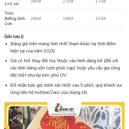
380đ
270đ
170đ
1×3 cm
Tròn
đường kính
280đ
190đ
110đ
1cm
Góc lưu ý:
Bảng giá trên mang tính chất tham khảo tại thời điểm
hiện tại của năm 2026.
Giá có thể thay đổi tùy thuộc vào hình dáng bế (đối với
các hình dáng uốn lượn phức tạp); hoặc yêu cầu gia công
đặc biệt như ép kim, phủ UV.
Để nhận báo giá chính xác nhất sau 5 phút, quý khách vui
lòng liên hệ hotline/Zalo của chúng tôi.