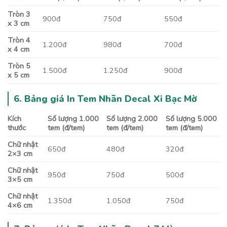
Tròn 3
900đ
750đ
550đ
x 3 cm
Tròn 4
1.200đ
980đ
700đ
x 4 cm
Tròn 5
1.500đ
1.250đ
900đ
x 5 cm
6. Bảng giá In Tem Nhãn Decal Xi Bạc Mờ
Kích
Số lượng 1.000
Số lượng 2.000
Số lượng 5.000
thước
tem (đ/tem)
tem (đ/tem)
tem (đ/tem)
Chữ nhật
650đ
480đ
320đ
2×3 cm
Chữ nhật
950đ
750đ
500đ
3×5 cm
Chữ nhật
1.350đ
1.050đ
750đ
4×6 cm