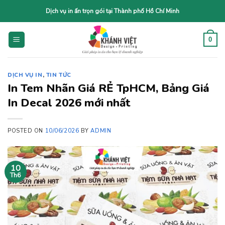
Skip
Dịch vụ in ấn trọn gói tại Thành phố Hồ Chí Minh
to
content
0
DỊCH VỤ IN
,
TIN TỨC
In Tem Nhãn Giá RẺ TpHCM, Bảng Giá
In Decal 2026 mới nhất
POSTED ON
10/06/2026
BY
ADMIN
10
Th6