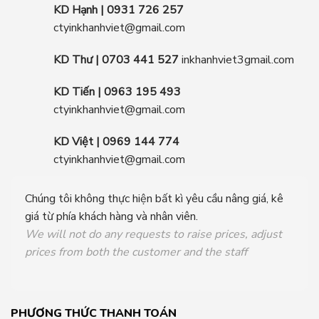
KD Hạnh | 0931 726 257
ctyinkhanhviet@gmail.com
KD Thư | 0703 441 527
inkhanhviet3gmail.com
KD Tiến | 0963 195 493
ctyinkhanhviet@gmail.com
KD Việt | 0969 144 774
ctyinkhanhviet@gmail.com
Chúng tôi không thực hiện bất kì yêu cầu nâng giá, kê
giá từ phía khách hàng và nhân viên.
We will not do any requests to raise prices, adjust
prices from both the customer and the staff
PHƯƠNG THỨC THANH TOÁN