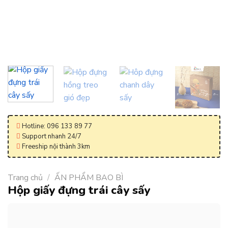
Hotline: 096 133 89 77
Support nhanh 24/7
Freeship nội thành 3km
Trang chủ
/
ẤN PHẨM BAO BÌ
Hộp giấy đựng trái cây sấy