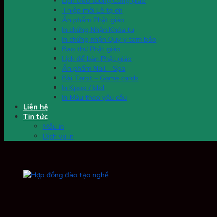
Lịch treo tường Công giáo
Thiệp mời Lễ tạ ơn
Ấn phẩm Phật giáo
In chứng Nhận Khóa tu
In chứng nhận Quy y tam bảo
Bao thư Phật giáo
Lịch để bàn Phật giáo
Ấn phẩm Nail – Spa
Bài Tarot – Game cards
In Kpop / Idol
In Màu theo yêu cầu
Liên hệ
Tin tức
Mẫu in
Dịch vụ in