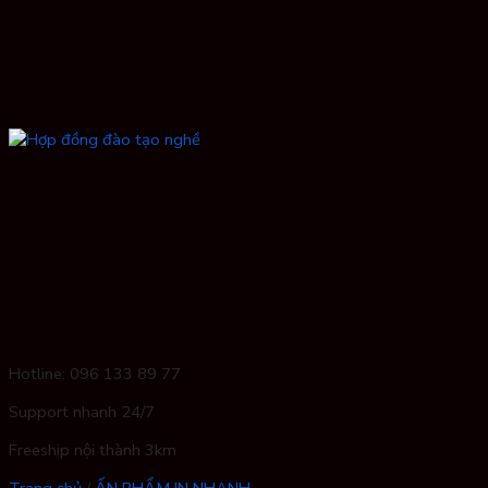
Hotline: 096 133 89 77
Support nhanh 24/7
Freeship nội thành 3km
Trang chủ
/
ẤN PHẨM IN NHANH