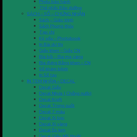
Phiếu bảo hành
Thẻ nhắc Bảo dưỡng
SÁCH – SỔ – CHỨNG NHẬN
Sách – Giáo trình
Sách Phong thủy
Tạp chí
Kỷ yếu – Photobook
In Bài dự thi
Giấy khen – Giấy CN
Bìa bồi – Bìa mạ vàng
Bìa đựng Bằng khen – CN
Sổ khám bệnh
In Sổ tay
IN TEM NHÃN – DECAL
Decal Giấy
Decal Nhựa ( Chống nước)
Decal Kraft
Decal Trong suốt
Decal 7 màu
Decal Xi bạc
Decal Xi vàng
Decal Ép kim
Decal Giấy Mỹ thuật