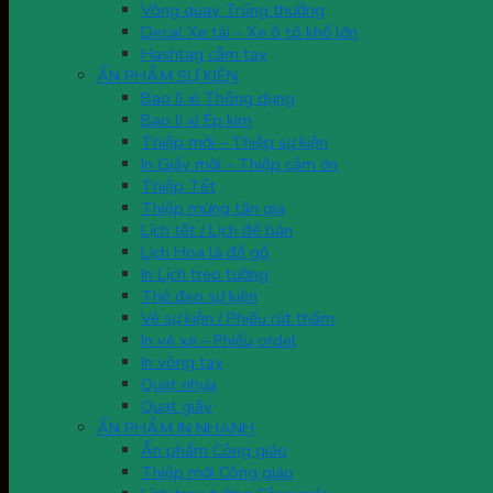
Vòng quay Trúng thưởng
Decal Xe tải – Xe ô tô khổ lớn
Hashtag cầm tay
ẤN PHẨM SỰ KIỆN
Bao lì xì Thông dụng
Bao lì xì Ép kim
Thiệp mời – Thiệp sự kiện
In Giấy mời – Thiệp cảm ơn
Thiệp Tết
Thiệp mừng tân gia
Lịch tết / Lịch để bàn
Lịch Hoa lá đế gỗ
In Lịch treo tường
Thẻ đeo sự kiện
Vé sự kiện / Phiếu rút thăm
In vé xe – Phiếu ordel
In vòng tay
Quạt nhựa
Quạt giấy
ẤN PHẨM IN NHANH
Ấn phẩm Công giáo
Thiệp mời Công giáo