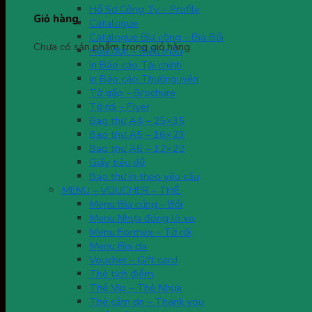
Hồ Sơ Công Ty – Profile
Giỏ hàng
Catalogue
Catalogue Bìa còng – Bìa Bồi
Chưa có sản phẩm trong giỏ hàng.
Hóa đơn – Biểu mẫu
In Báo cáo Tài chính
In Báo cáo Thường niên
Tờ gấp – Brochure
Tờ rơi – Flyer
Bao thư A4 – 25×35
Bao thư A5 – 16×23
Bao thư A6 – 12×22
Giấy tiêu đề
Bao thư in theo yêu cầu
MENU – VOUCHER – THẺ
Menu Bìa cứng – Bồi
Menu Nhựa đóng lò xo
Menu Formex – Tờ rời
Menu Bìa da
Voucher – Gift card
Thẻ tích điểm
Thẻ Vip – Thẻ Nhựa
Thẻ cảm ơn – Thank you