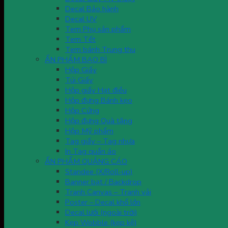
Decal Bảo hành
Decal UV
Tem Phụ sản phẩm
Tem Tết
Tem bánh Trung thu
ẤN PHẨM BAO BÌ
Hộp Giấy
Túi Giấy
Hộp giấy Hạt điều
Hộp đựng Bánh kẹo
Hộp Cứng
Hộp đựng Quà tặng
Hộp Mỹ phẩm
Tag giấy – Tag nhựa
In Tag quần áo
ẤN PHẨM QUẢNG CÁO
Standee (X/Roll-up)
Banner bạt / Backdrop
Tranh Canvas – Tranh vải
Poster – Decal khổ lớn
Decal lưới (ngoài trời)
Kẹp Wobble (kẹp kệ)