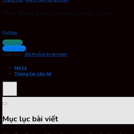
Hợp đồng đào tạo nghề nails – spa
Hotline
Gọi tư vấn
Liên hệ zalo
Danh mục:
ẤN PHẨM IN NHANH
Mô tả
Thông tin liên hệ
Mục lục bài viết